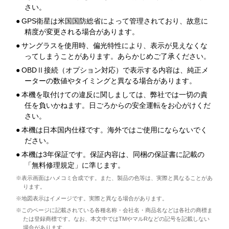
さい。
●
GPS衛星は米国国防総省によって管理されており、故意に
精度が変更される場合があります。
●
サングラスを使用時、偏光特性により、表示が見えなくな
ってしまうことがあります。あらかじめご了承ください。
●
OBDⅡ接続（オプション対応）で表示する内容は、純正メ
ーターの数値やタイミングと異なる場合があります。
●
本機を取付けての違反に関しましては、弊社では一切の責
任を負いかねます。日ごろからの安全運転をお心がけくだ
さい。
●
本機は日本国内仕様です。海外ではご使用にならないでく
ださい。
●
本機は3年保証です。保証内容は、同梱の保証書に記載の
「無料修理規定」に準じます。
※表示画面はハメコミ合成です。また、製品の色等は、実際と異なることがあ
ります。
※地図表示はイメージです。実際と異なる場合があります。
※このページに記載されている各種名称・会社名・商品名などは各社の商標ま
たは登録商標です。なお、本文中ではTMやマルRなどの記号を記載しない
場合があります。