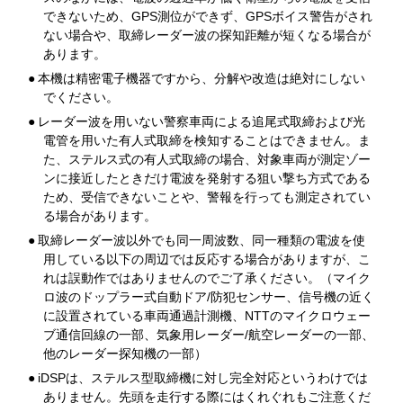
できないため、GPS測位ができず、GPSボイス警告がされ
ない場合や、取締レーダー波の探知距離が短くなる場合が
あります。
●
本機は精密電子機器ですから、分解や改造は絶対にしない
でください。
●
レーダー波を用いない警察車両による追尾式取締および光
電管を用いた有人式取締を検知することはできません。ま
た、ステルス式の有人式取締の場合、対象車両が測定ゾー
ンに接近したときだけ電波を発射する狙い撃ち方式である
ため、受信できないことや、警報を行っても測定されてい
る場合があります。
●
取締レーダー波以外でも同一周波数、同一種類の電波を使
用している以下の周辺では反応する場合がありますが、こ
れは誤動作ではありませんのでご了承ください。（マイク
ロ波のドップラー式自動ドア/防犯センサー、信号機の近く
に設置されている車両通過計測機、NTTのマイクロウェー
ブ通信回線の一部、気象用レーダー/航空レーダーの一部、
他のレーダー探知機の一部）
●
iDSPは、ステルス型取締機に対し完全対応というわけでは
ありません。先頭を走行する際にはくれぐれもご注意くだ