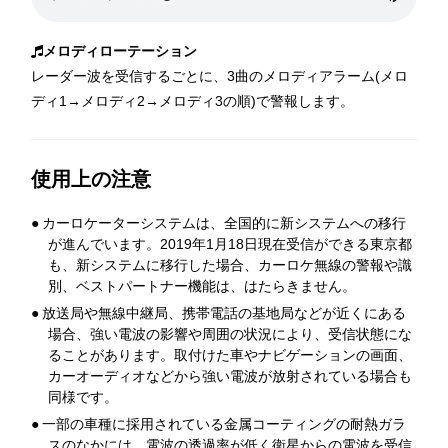
メロディローテーション
レーダー波を受信するごとに、3曲のメロディアラーム(メロ
ディ1→メロディ2→メロディ3の順)で警報します。
使用上の注意
●
カーロケーターシステムは、全国的に新システムへの移行
が進んでいます。2019年1月18日現在受信ができる東京都
も、新システムに移行した場合、カーロケ無線の警報や識
別、ベストパートナー機能は、はたらきません。
●
放送局や無線中継局、携帯電話の基地局などが近くにある
場合、強い電波の影響や周囲の状況により、受信状態にな
ることがあります。取付けた車やナビゲーションの画面、
カーオーディオなどから強い電波が放射されている場合も
同様です。
●
一部の車種に採用されている金属コーティングの耐熱ガラ
スのなかには、電波の透過率が低く衛星からの電波を受信