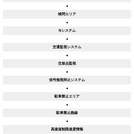
●
検問エリア
●
Nシステム
●
交通監視システム
●
交差点監視
●
信号無視抑止システム
●
駐車禁止エリア
●
駐車禁止路線
●
高速道制限速度情報