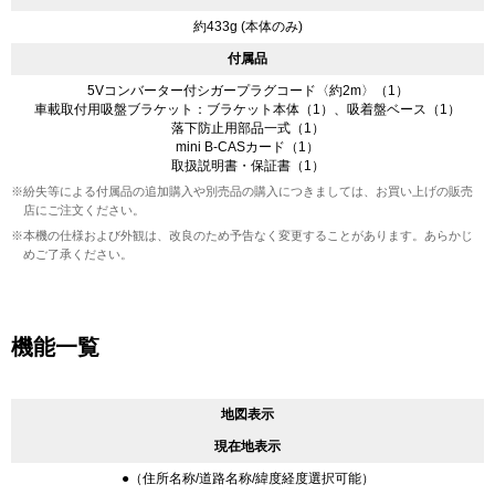
約433g (本体のみ)
付属品
5Vコンバーター付シガープラグコード〈約2m〉（1）
車載取付用吸盤ブラケット：ブラケット本体（1）、吸着盤ベース（1）
落下防止用部品一式（1）
mini B-CASカード（1）
取扱説明書・保証書（1）
※紛失等による付属品の追加購入や別売品の購入につきましては、お買い上げの販売
店にご注文ください。
※本機の仕様および外観は、改良のため予告なく変更することがあります。あらかじ
めご了承ください。
機能一覧
地図表示
現在地表示
●（住所名称/道路名称/緯度経度選択可能）