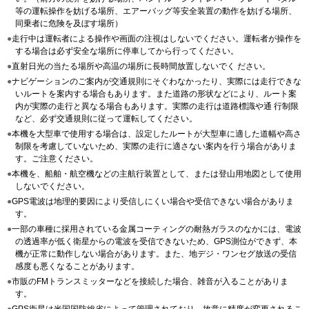
等の運転操作を妨げる場所、エアーバッグ等安全装置の動作を妨げる場所、
同乗者に危険を及ぼす場所）
●
走行中は運転者による操作や画面の注視はしないでください。運転者が操作を
する場合は必ず安全な場所に停車してから行ってください。
●
直射日光の当たる場所や高温の場所に長時間放置しないでく ださい。
●
ナビゲーションのご案内が交通規則にそぐわなかったり、実際には走行できな
いルートを案内する場合もあります。また道路の形状などにより、ルート案
内が実際の走行と異なる場合もあります。実際の走行は道路標識や通 行制限
など、必ず交通規則に従って運転してください。
●
本機を大型車で使用する場合は、設定したルートが大型車に適した道幅や高さ
制限を考慮していないため、実際の走行に適さない案内を行う場合がありま
す。ご注意ください。
●
本機を、船舶・航空機などの主航行装置として、または登山用地図として使用
しないでください。
●
GPS電波は地理的要因により受信しにくい場合や受信できない場合がありま
す。
●
一部の車種に採用されている金属コーティングの耐熱ガラスのなかには、電波
の透過率が低く衛星からの電波を受信できないため、GPS測位ができず、本
機が正常に動作しない場合があります。また、地デジ・ワンセグ放送の受信
感度も悪くなることがあります。
●
市販のFMトランスミッターなどを接続した場合、雑音が入ることがありま
す。