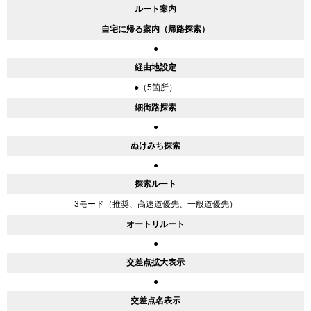
ルート案内
自宅に帰る案内（帰路探索）
●
経由地設定
●（5箇所）
細街路探索
●
ぬけみち探索
●
探索ルート
3モード（推奨、高速道優先、一般道優先）
オートリルート
●
交差点拡大表示
●
交差点名表示