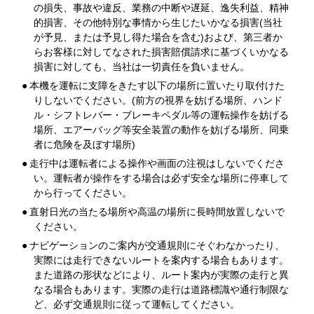
の損失、事故や違反、業務の中断や遅延、逸失利益、精神
的損害、その他特別な事情から生じたいかなる損害(当社
が予見、または予見し得た場合を含む)および、第三者か
らお客様に対してなされた損害賠償請求に基づくいかなる
損害に対しても、当社は一切責任を負いません。
●
本機を運転に支障をきたす以下の場所に置いたり取付けた
りしないでください。(前方の視界を妨げる場所、ハンド
ル・シフトレバー・ブレーキペダル等の運転操作を妨げる
場所、エアーバッグ等安全装置の動作を妨げる場所、同乗
者に危険を及ぼす場所)
●
走行中は運転者による操作や画面の注視はしないでくださ
い。運転者が操作をする場合は必ず安全な場所に停車して
から行ってください。
●
直射日光の当たる場所や高温の場所に長時間放置しないで
ください。
●
ナビゲーションのご案内が交通規則にそぐわなかったり、
実際には走行できないルートを案内する場合もあります。
また道路の形状などにより、ルート案内が実際の走行と異
なる場合もあります。実際の走行は道路標識や通行制限な
ど、必ず交通規則に従って運転してください。