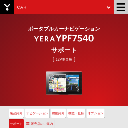
CAR
Yupiteru
ポータブルカーナビゲーション
YPF7540
YERA
サポート
12V車専用
製品紹介
ナビゲーション
機能紹介
機能・仕様
オプション
サポート
販売店のご案内