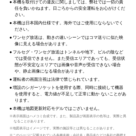
●
本機を取付けての違反に関しましては、弊社では一切の責
任を負いかねます。日ごろからの安全運転をお心がけくだ
さい。
●
本機は日本国内仕様です。海外ではご使用にならないでく
ださい。
●
ワンセグ放送は、動きの速いシーンではコマ送りに似た映
像に見える場合があります。
●
フルセグ・ワンセグ放送はトンネルや地下、ビルの陰など
では受信できません。また受信エリアであっても、受信状
態が不安定なエリアでは画像や音声が受信できない場合
や、静止画像になる場合があります。
●
運転者の画面注視は法律で禁じられています。
●
増設のシガーソケットを使用する際、同時に接続して機器
を使用すると、電力値が不足して正常に動か ないことがあ
ります。
●
本機は地図更新対応モデルではございません。
※表示画面はハメコミ合成です。また、製品及び画面表示の色等は、実際と異
なることがあります。
※地図表示はイメージです。実際の施設等とは異なることがあります。
※このページに記載されている各種名称・会社名・商品名などは各社の商標ま