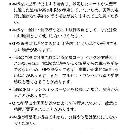
●
本機を大型車で使用する場合は、設定したルートが大型車
に適した道幅や高さ制限を考慮していないため、実際の走
行に適さない案内を行う場合がありますのでご注意くださ
い。
●
本機を、船舶・航空機などの主航行装置として、または登
山用地図として使用しないでください。
●
GPS電波は地理的要因により受信しにくい場合や受信でき
ない場合があります。
●
一部の車種に採用されている金属コーティングの耐熱ガラ
スのなかには、電波の透過率が低く衛星からの電波を受信
できないため、GPS測位ができず、本機が正常に動作しな
い場合があります。また、フルセグ・ワンセグ放送の受信
感度も悪くなることがあります。
●
市販のFMトランスミッターなどを接続した場合、雑音が入
ることがあります。
●
GPS衛星は米国国防総省によって管理されており、故意に
精度が変更されることがあります。
●
本機は精密電子機器ですから、分解や改造は絶対にしない
でください。