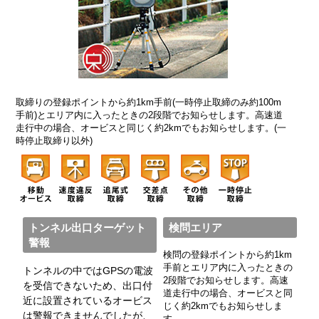
取締りの登録ポイントから約1km手前(一時停止取締のみ約100m
手前)とエリア内に入ったときの2段階でお知らせします。高速道
走行中の場合、オービスと同じく約2kmでもお知らせします。(一
時停止取締り以外)
トンネル出口ターゲット
検問エリア
警報
検問の登録ポイントから約1km
手前とエリア内に入ったときの
トンネルの中ではGPSの電波
2段階でお知らせします。高速
を受信できないため、出口付
道走行中の場合、オービスと同
近に設置されているオービス
じく約2kmでもお知らせしま
は警報できませんでしたが、
す。