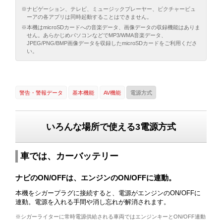
※ナビゲーション、テレビ、ミュージックプレーヤー、ピクチャービュ
ーアの各アプリは同時起動することはできません。
※本機はmicroSDカードへの音楽データ、画像データの収録機能はありま
せん。あらかじめパソコンなどでMP3/WMA音楽データ、
JPEG/PNG/BMP画像データを収録したmicroSDカードをご利用くださ
い。
警告・警報データ
基本機能
AV機能
電源方式
いろんな場所で使える3電源方式
車では、カーバッテリー
ナビのON/OFFは、エンジンのON/OFFに連動。
本機をシガープラグに接続すると、電源がエンジンのON/OFFに
連動。電源を入れる手間や消し忘れが解消されます。
※シガーライターに常時電源供給される車両ではエンジンキーとON/OFF連動