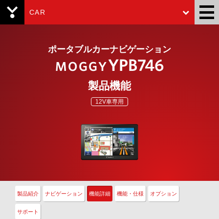
CAR
Yupiteru
ポータブルカーナビゲーション
YPB746
MOGGY
製品機能
12V車専用
製品紹介
ナビゲーション
機能詳細
機能・仕様
オプション
サポート