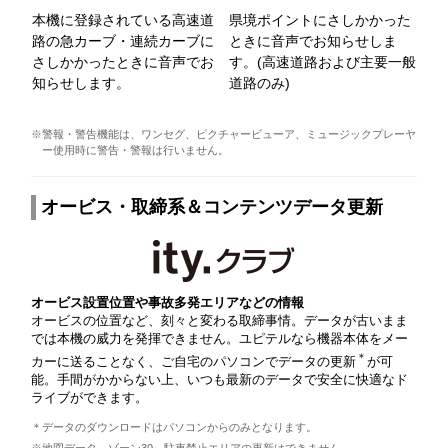
本機に登録されている高速道
県境ポイントにさしかかった
路の急カーブ・連続カーブに
ときに音声でお知らせしま
さしかかったときに音声でお
す。(高速道路および主要一般
知らせします。
道路のみ)
※警報・警告機能は、ワンセグ、ピクチャービューア、ミュージックプレーヤ
ー使用時に警告・警報は行いません。
オービス・取締系＆コンテンツデータ更新
オービス設置位置や事故多発エリアなどの情報
オービスの位置など、刻々と変わる取締事情。データが古いまま
では本機の威力を発揮できません。ユピテルなら機器本体をメー
＊
カーに送ることなく、ご自宅のパソコンでデータの更新
が可
能。手間がかからない上、いつも最新のデータで安全に快適なド
ライブができます。
＊データのダウンロードはパソコンからのみとなります。