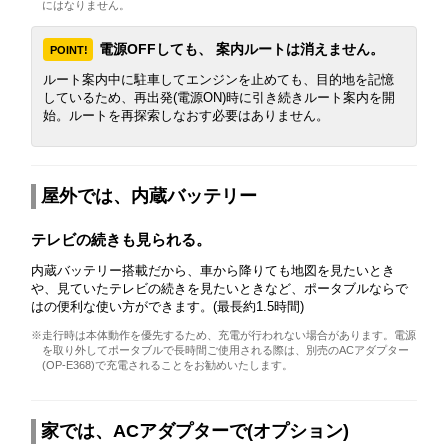
にはなりません。
電源OFFしても、 案内ルートは消えません。
POINT!
ルート案内中に駐車してエンジンを止めても、目的地を記憶
しているため、再出発(電源ON)時に引き続きルート案内を開
始。ルートを再探索しなおす必要はありません。
屋外では、内蔵バッテリー
テレビの続きも見られる。
内蔵バッテリー搭載だから、車から降りても地図を見たいとき
や、見ていたテレビの続きを見たいときなど、ポータブルならで
はの便利な使い方ができます。(最長約1.5時間)
※走行時は本体動作を優先するため、充電が行われない場合があります。電源
を取り外してポータブルで長時間ご使用される際は、別売のACアダプター
(OP-E368)で充電されることをお勧めいたします。
家では、ACアダプターで(オプション)