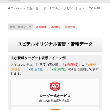
Yupiteru
製品一覧
ポータブルカーナビゲーション
YPB746
警告・警報データ
基本機能
AV機能
電源方式
ユピテルオリジナル警告・警報データ
主な警報ターゲット表示アイコン例
アイコンの色は、注意度の高い順に「
●赤(警報)
」→「
●黄色
(警告)
」→「
●青(告知)
」→「
●緑(案内)
」の4色に識別して表示
します。
レーダー式オービス
(無人式自動速度取締装置)