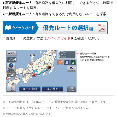
●
高速道優先ルート
: 有料道路を優先的に利用し、できるだけ短い時間で
到着するルートを探索。
●
一般道優先ルート
: 有料道路をできるだけ利用しないルートを探索。
「優先ルートの選択」方法は
クイックガイド
をご確認ください。
※ETC割引の料金は、入口ICと出口ICの通過予想時刻を基に算出して表示します。
※フェリー航路を使用するルートでは、フェリー料金を含みません。
※実際の料金と異なる場合があります。