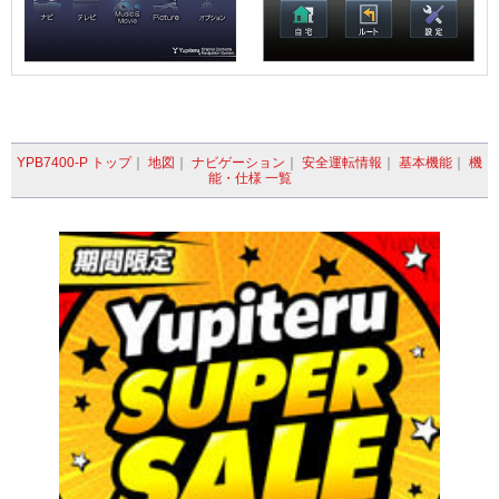
YPB7400-P トップ
｜
地図
｜
ナビゲーション
｜
安全運転情報
｜
基本機能
｜
機
能・仕様 一覧