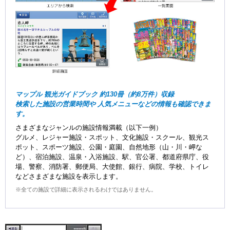
マップル 観光ガイドブック 約130冊（約8万件）収録
検索した施設の営業時間や 人気メニューなどの情報も確認できま
す。
さまざまなジャンルの施設情報満載（以下一例）
グルメ、レジャー施設・スポット、文化施設・スクール、観光ス
ポット、スポーツ施設、公園・庭園、自然地形（山・川・岬な
ど）、宿泊施設、温泉・入浴施設、駅、官公署、都道府県庁、役
場、警察、消防署、郵便局、大使館、銀行、病院、学校、トイレ
などさまざまな施設を表示します。
※全ての施設で詳細に表示されるわけではありません。