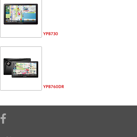
YPB730
YPB760DR