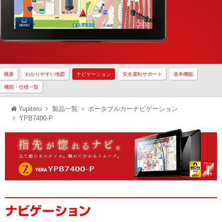
概要
わかりやすい地図
ナビゲーション
安全運転サポート
基本機能
機能・仕様一覧
Yupiteru
製品一覧
ポータブルカーナビゲーション
YPB7400-P