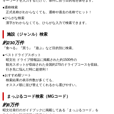
キーワードを入力するだけで、条件に合う目的地を探せます。
●通称検索
正式名称がわからなくても、通称や過去の名称でヒット！
●ひらがな検索
漢字がわからなくても、ひらがな入力で検索できます。
施設（ジャンル）検索
約230万件
『食べる』『買う』『遊ぶ』など目的別に検索。
●ベストドライブスポット
昭文社 ドライブ情報誌に掲載された約1500件の
観光スポットが収録された全国約270のドライブコースを収録。
行き先に悩んだ時に超便利！
●おすすめ順ソート
検索結果の表示件数が多くても、
オススメ順に並び替えてくれるから選びやすい。
まっぷるコード検索（MGコード）
約8万件
昭文社発行のガイドブックに掲載してある「まっぷるコード」を