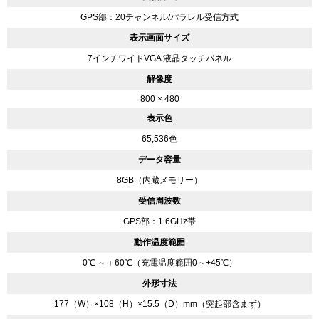
GPS部：20チャンネル/パラレル受信方式
表示画面サイズ
7インチワイドVGA 液晶タッチパネル
解像度
800 × 480
表示色
65,536色
データ容量
8GB（内蔵メモリー）
受信周波数
GPS部：1.6GHz帯
動作温度範囲
0℃ ～＋60℃（充電温度範囲0～+45℃）
外形寸法
177（W）×108（H）×15.5（D）mm（突起部含まず）