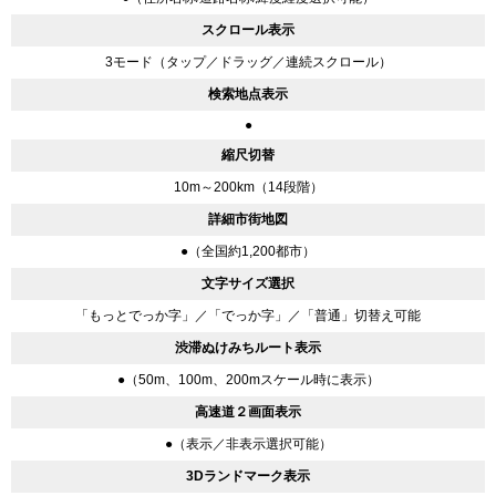
スクロール表示
3モード（タップ／ドラッグ／連続スクロール）
検索地点表示
●
縮尺切替
10m～200km（14段階）
詳細市街地図
●（全国約1,200都市）
文字サイズ選択
「もっとでっか字」／「でっか字」／「普通」切替え可能
渋滞ぬけみちルート表示
●（50m、100m、200mスケール時に表示）
高速道２画面表示
●（表示／非表示選択可能）
3Dランドマーク表示