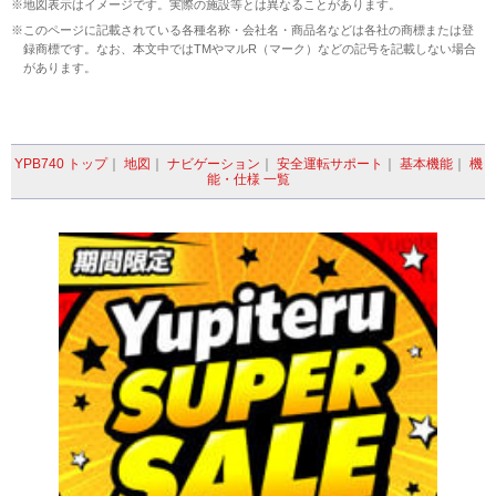
※地図表示はイメージです。実際の施設等とは異なることがあります。
※このページに記載されている各種名称・会社名・商品名などは各社の商標または登
録商標です。なお、本文中ではTMやマルR（マーク）などの記号を記載しない場合
があります。
YPB740 トップ
｜
地図
｜
ナビゲーション
｜
安全運転サポート
｜
基本機能
｜
機
能・仕様 一覧