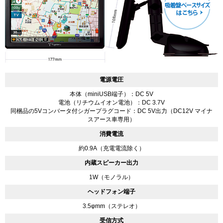
電源電圧
本体（miniUSB端子）：DC 5V
電池（リチウムイオン電池）：DC 3.7V
同梱品の5Vコンバータ付シガープラグコード：DC 5V出力（DC12V マイナ
スアース車専用）
消費電流
約0.9A（充電電流除く）
内蔵スピーカー出力
1W（モノラル）
ヘッドフォン端子
3.5φmm（ステレオ）
受信方式