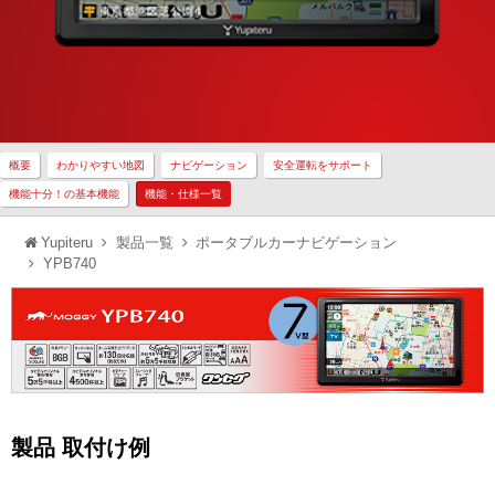
概要
わかりやすい地図
ナビゲーション
安全運転をサポート
機能十分！の基本機能
機能・仕様一覧
Yupiteru
製品一覧
ポータブルカーナビゲーション
YPB740
製品 取付け例