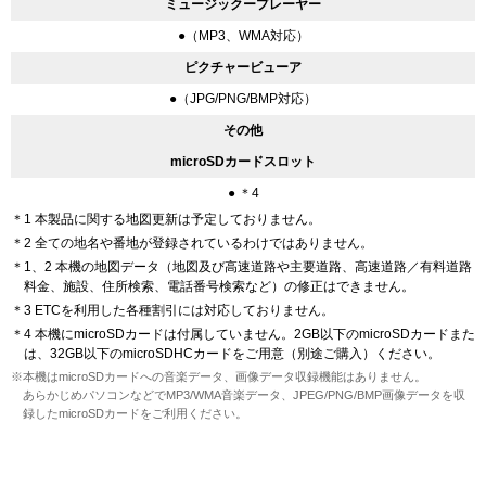
ミュージックープレーヤー
●（MP3、WMA対応）
ピクチャービューア
●（JPG/PNG/BMP対応）
その他
microSDカードスロット
● ＊4
＊1 本製品に関する地図更新は予定しておりません。
＊2 全ての地名や番地が登録されているわけではありません。
＊1、2 本機の地図データ（地図及び高速道路や主要道路、高速道路／有料道路
料金、施設、住所検索、電話番号検索など）の修正はできません。
＊3 ETCを利用した各種割引には対応しておりません。
＊4 本機にmicroSDカードは付属していません。2GB以下のmicroSDカードまた
は、32GB以下のmicroSDHCカードをご用意（別途ご購入）ください。
※本機はmicroSDカードへの音楽データ、画像データ収録機能はありません。
あらかじめパソコンなどでMP3/WMA音楽データ、JPEG/PNG/BMP画像データを収
録したmicroSDカードをご利用ください。