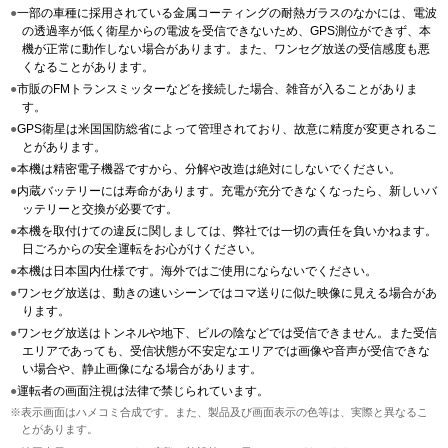
●
一部の車種に採用されている金属コーティングの耐熱ガラスのなかには、電波
の透過率が低く衛星からの電波を受信できないため、GPS測位ができず、本
機が正常に動作しない場合があります。また、ワンセグ放送の受信感度も悪
くなることがあります。
●
市販のFMトランスミッターなどを接続した場合、雑音が入ることがありま
す。
●
GPS衛星は米国国防総省によって管理されており、故意に精度が変更されるこ
とがあります。
●
本機は精密電子機器ですから、分解や改造は絶対にしないでください。
●
内蔵バッテリーには寿命があります。充電が充分できなくなったら、新しいバ
ッテリーと交換が必要です。
●
本機を取付けての違反に関しましては、弊社では一切の責任を負いかねます。
日ごろからの安全運転をお心がけください。
●
本機は日本国内仕様です。海外ではご使用にならないでください。
●
ワンセグ放送は、動きの速いシーンではコマ送りに似た映像に見える場合があ
ります。
●
ワンセグ放送はトンネルや地下、ビルの陰などでは受信できません。また受信
エリアであっても、受信状態が不安定なエリアでは画像や音声が受信できな
い場合や、静止画像になる場合があります。
●
運転者の画面注視は法律で禁じられています。
※表示画面はハメコミ合成です。また、製品及び画面表示の色等は、実際と異なるこ
とがあります。