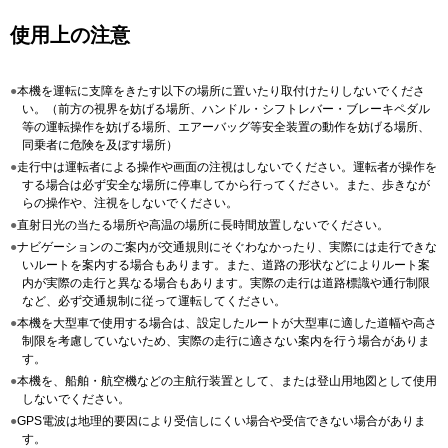
使用上の注意
●
本機を運転に支障をきたす以下の場所に置いたり取付けたりしないでくださ
い。（前方の視界を妨げる場所、ハンドル・シフトレバー・ブレーキペダル
等の運転操作を妨げる場所、エアーバッグ等安全装置の動作を妨げる場所、
同乗者に危険を及ぼす場所）
●
走行中は運転者による操作や画面の注視はしないでください。運転者が操作を
する場合は必ず安全な場所に停車してから行ってください。また、歩きなが
らの操作や、注視をしないでください。
●
直射日光の当たる場所や高温の場所に長時間放置しないでください。
●
ナビゲーションのご案内が交通規則にそぐわなかったり、実際には走行できな
いルートを案内する場合もあります。また、道路の形状などによりルート案
内が実際の走行と異なる場合もあります。実際の走行は道路標識や通行制限
など、必ず交通規制に従って運転してください。
●
本機を大型車で使用する場合は、設定したルートが大型車に適した道幅や高さ
制限を考慮していないため、実際の走行に適さない案内を行う場合がありま
す。
●
本機を、船舶・航空機などの主航行装置として、または登山用地図として使用
しないでください。
●
GPS電波は地理的要因により受信しにくい場合や受信できない場合がありま
す。