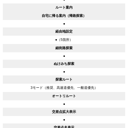
ルート案内
自宅に帰る案内（帰路探索）
●
経由地設定
●（5箇所）
細街路探索
●
ぬけみち探索
●
探索ルート
3モード（推奨、高速道優先、一般道優先）
オートリルート
●
交差点拡大表示
●
交差点名表示