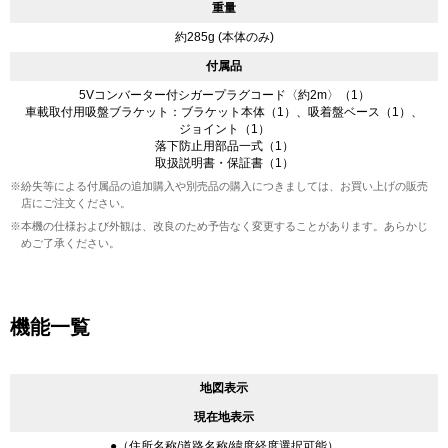
重量
約285g (本体のみ)
付属品
5Vコンバーター付シガープラグコード〈約2m〉（1）
車載取付用吸盤ブラケット：ブラケット本体（1）、吸着盤ベース（1）、
ジョイント（1）
落下防止用部品一式（1）
取扱説明書・保証書（1）
※紛失等による付属品の追加購入や別売品の購入につきましては、お買い上げの販売
店にご注文ください。
※本機の仕様および外観は、改良のため予告なく変更することがあります。あらかじ
めご了承ください。
機能一覧
地図表示
現在地表示
●（住所名称/道路名称/緯度経度選択可能）