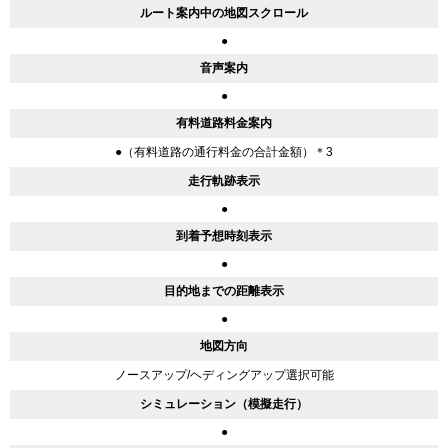
ルート案内中の地図スクロール
●
音声案内
●
有料道路料金案内
●（有料道路の通行料金の合計金額）＊3
走行軌跡表示
●
到着予想時刻表示
●
目的地までの距離表示
●
地図方向
ノースアップ/ヘディングアップ選択可能
シミュレーション（模擬走行）
●