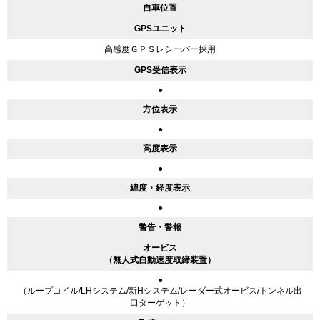
自車位置
GPSユニット
高感度ＧＰＳレシーバー採用
GPS受信表示
●
方位表示
●
高度表示
●
緯度・経度表示
●
警告・警報
オービス
（無人式自動速度取締装置）
●
（ループコイル/LHシステム/新Hシステム/レーダー式オービス/トンネル出
口ターゲット）