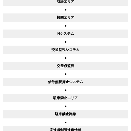
取締エリア
●
検問エリア
●
Nシステム
●
交通監視システム
●
交差点監視
●
信号無視抑止システム
●
駐車禁止エリア
●
駐車禁止路線
●
高速道制限速度情報