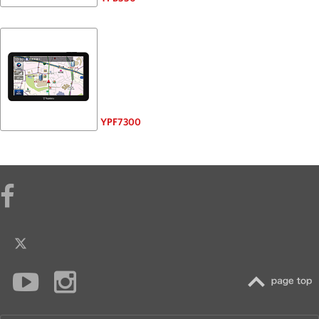
YPF7300
TOP