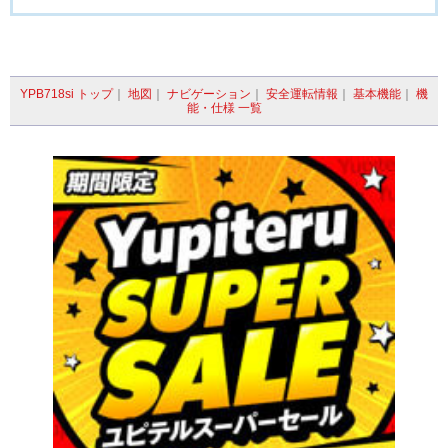
YPB718si トップ
｜
地図
｜
ナビゲーション
｜
安全運転情報
｜
基本機能
｜
機
能・仕様 一覧