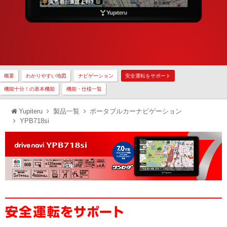
概要
わかりやすい地図
ナビゲーション
安全運転をサポート
機能十分！の基本機能
機能・仕様一覧
Yupiteru
製品一覧
ポータブルカーナビゲーション
YPB718si