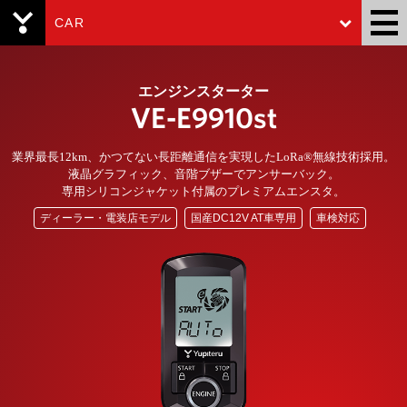
CAR
Yupiteru
エンジンスターター
VE-E9910st
業界最長12km、かつてない長距離通信を実現したLoRa®無線技術採用。
液晶グラフィック、音階ブザーでアンサーバック。
専用シリコンジャケット付属のプレミアムエンスタ。
ディーラー・電装店モデル
国産DC12V AT車専用
車検対応