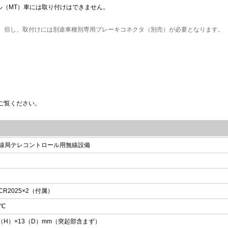
ル（MT）車には取り付けはできません。
。但し、取付けには別途車種別専用ブレーキコネクタ（別売）が必要となります。
。
ご覧ください。
線局テレコントロール用無線設備
R2025×2（付属）
0℃
0（H）×13（D）mm（突起部含まず）