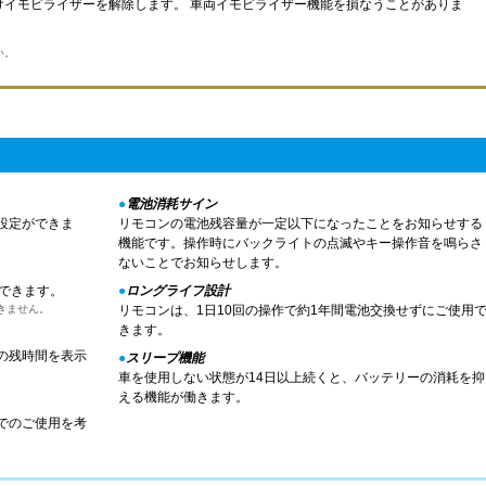
けイモビライザーを解除します。 車両イモビライザー機能を損なうことがありま
い。
●
電池消耗サイン
設定ができま
リモコンの電池残容量が一定以下になったことをお知らせする
機能です。操作時にバックライトの点滅やキー操作音を鳴らさ
ないことでお知らせします。
できます。
●
ロングライフ設計
きません。
リモコンは、1日10回の操作で約1年間電池交換せずにご使用
きます。
の残時間を表示
●
スリープ機能
車を使用しない状態が14日以上続くと、バッテリーの消耗を抑
える機能が働きます。
でのご使用を考