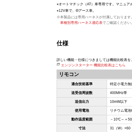
●
オートマチック（AT）車専用です。マニュア
●
12V車で、Θアース車。
※本製品には専用ハーネスが付属しております
車種別専用ハーネス適応表
でご確認ください
仕様
詳しい機能・仕様につきましては機能比較表を
エンジンスターター 機能比較表はこちら
リモコン
適合技術基準
特定小電力無
送受信周波数
400MHz帯
送信出力
10mW以下
使用電池
リチウム電池C
動作温度範囲
－10℃～＋5
寸法
31（W）×6