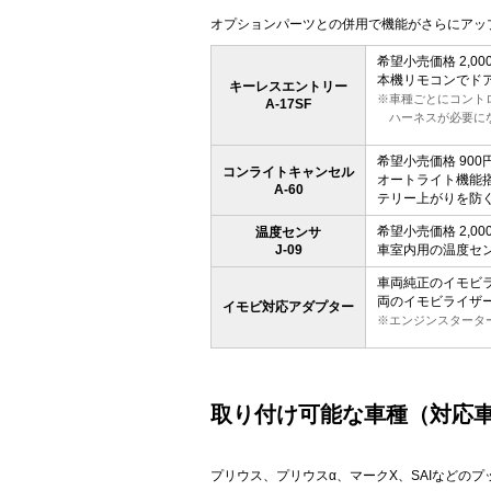
オプションパーツとの併用で機能がさらにアッ
希望小売価格 2,00
本機リモコンでド
キーレスエントリー
※車種ごとにコント
A-17SF
ハーネスが必要に
希望小売価格 900円
コンライトキャンセル
オートライト機能
A-60
テリー上がりを防
希望小売価格 2,00
温度センサ
J-09
車室内用の温度セ
車両純正のイモビ
両のイモビライザ
イモビ対応アダプター
※エンジンスタータ
取り付け可能な車種（対応
プリウス、プリウスα、マークX、SAIなどの