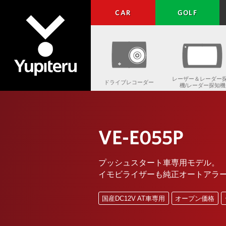
CAR
GOLF
レーザー＆レーダー
ドライブレコーダー
機/レーダー探知機
Yupiteru
VE-E055P
プッシュスタート車専用モデル。
イモビライザーも純正オートアラ
国産DC12V AT車専用
オープン価格