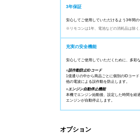
3年保証
安心してご使用していただけるよう3年間
※リモコンは1年、電池などの消耗品は除く
充実の安全機能
安心してご使用していただくために、多彩
○
誤作動防止IDコード
1億通りの中から商品ごとに個別のIDコー
他の電波による誤作動を防止します。
○
エンジン自動停止機能
本機でエンジン始動後、設定した時間を経
エンジンが自動停止します。
オプション