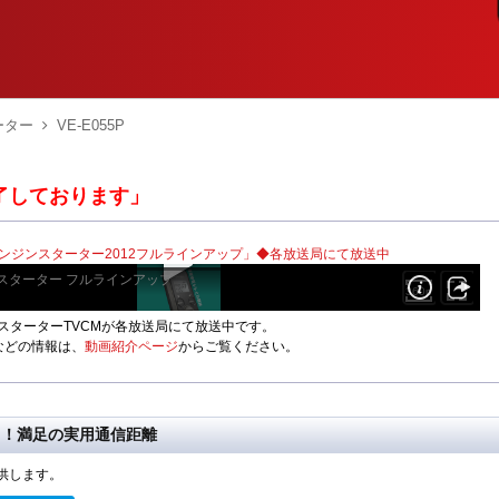
ーター
VE-E055P
終了しております」
play
エンジンスターター2012フルラインアップ」◆各放送局にて放送中
スターター フルラインアップ
links
sha
full
360p
スターターTVCMが各放送局にて放送中です。
などの情報は、
動画紹介ページ
からご覧ください。
る！満足の実用通信距離
供します。