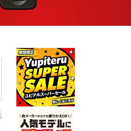
re
screen