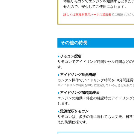
本機リモコンでエンジンを始動するときだ
せんので、安心してご使用になれます。
詳しくは車種別専用ハーネス適応表
でご確認くださ
その他の特長
●
リモコン設定
リモコンでアイドリング時間やセル時間などの
す。
●
アイドリング延長機能
カンタン操作でアイドリング時間を10分間延長
※アイドリング時間を30分に設定しているときは延長で
●
アイドリング残時間表示
エンジンの始動・停止の確認時にアイドリング
します。
●
防滴対応リモコン
リモコンは、多少の雨に濡れても大丈夫。日常
えた防滴仕様です。