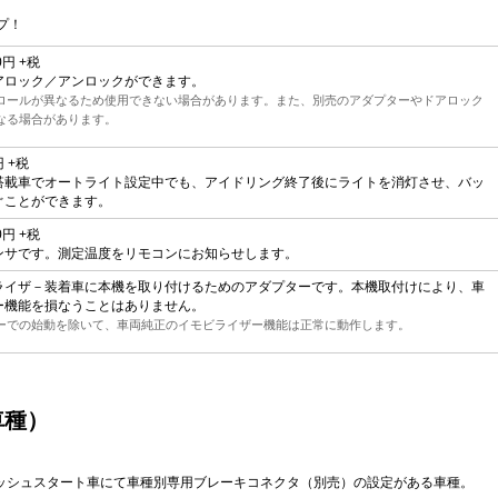
プ！
0円 +税
アロック／アンロックができます。
ロールが異なるため使用できない場合があります。また、別売のアダプターやドアロック
なる場合があります。
 +税
搭載車でオートライト設定中でも、アイドリング終了後にライトを消灯させ、バッ
ぐことができます。
0円 +税
ンサです。測定温度をリモコンにお知らせします。
ライザ－装着車に本機を取り付けるためのアダプターです。本機取付けにより、車
ー機能を損なうことはありません。
ーでの始動を除いて、車両純正のイモビライザー機能は正常に動作します。
車種）
プッシュスタート車にて車種別専用ブレーキコネクタ（別売）の設定がある車種。