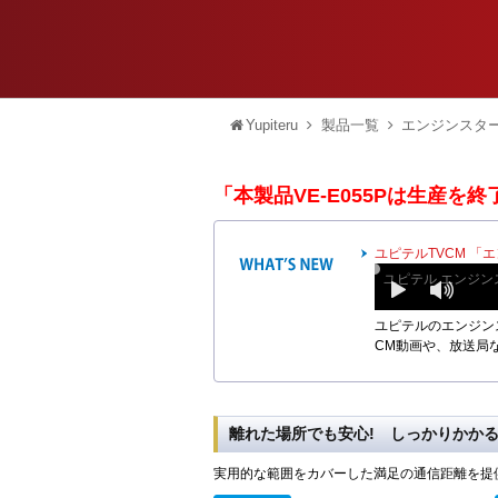
Yupiteru
製品一覧
エンジンスタ
「本製品VE-E055Pは生産を
ユピテルTVCM 「
ユピテル エンジン
play
sound
ユピテルのエンジン
CM動画や、放送局
離れた場所でも安心! しっかりかか
実用的な範囲をカバーした満足の通信距離を提