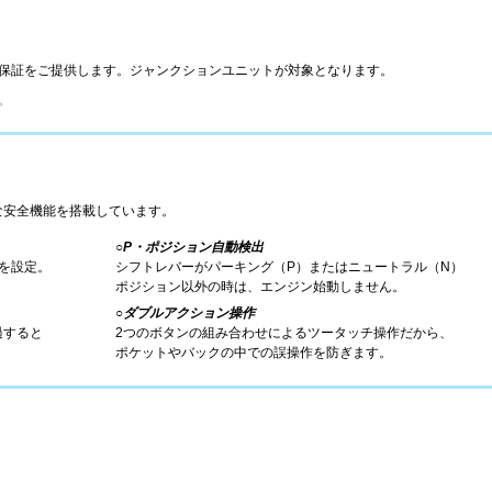
の保証をご提供します。ジャンクションユニットが対象となります。
。
な安全機能を搭載しています。
○
P・ポジション自動検出
ドを設定。
シフトレバーがパーキング（P）またはニュートラル（N）
ポジション以外の時は、エンジン始動しません。
○
ダブルアクション操作
過すると
2つのボタンの組み合わせによるツータッチ操作だから、
ポケットやバックの中での誤操作を防ぎます。