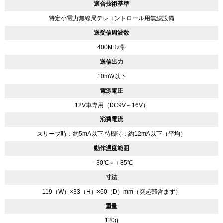
適合技術基準
特定小電力無線局テレコントロール用無線設備
送受信周波数
400MHz帯
送信出力
10mW以下
電源電圧
12V車専用（DC9V～16V）
消費電流
スリープ時：約5mA以下 待機時：約12mA以下（平均）
動作温度範囲
－30℃～＋85℃
寸法
119（W）×33（H）×60（D）mm（突起部含まず）
重量
120g