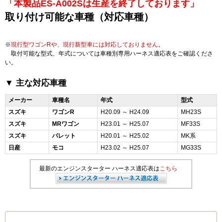
「本製品ES-A002Sは生産を終了しております」
取り付け可能な車種（対応車種）
※
現行型ワゴンRや、現行新型車には対応しておりません
。
取付可能な型式、年式については車種別専用ハーネス適応表をご確認くださ
い。
▼ 主な対応車種
メーカー
車種名
年式
型式
スズキ
ワゴンR
H20.09 ～ H24.09
MH23S
スズキ
MRワゴン
H23.01 ～ H25.07
MF33S
スズキ
パレット
H20.01 ～ H25.02
MK系
日産
モコ
H23.02 ～ H25.07
MG33S
最新のエンジンスターター ハーネス適応表は
こちら