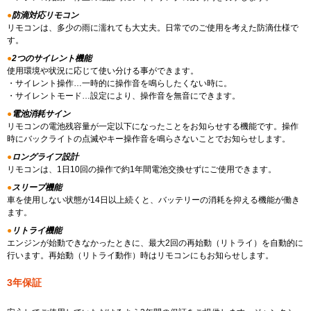
●
防滴対応リモコン
リモコンは、多少の雨に濡れても大丈夫。日常でのご使用を考えた防滴仕様で
す。
●
2つのサイレント機能
使用環境や状況に応じて使い分ける事ができます。
・サイレント操作…一時的に操作音を鳴らしたくない時に。
・サイレントモード…設定により、操作音を無音にできます。
●
電池消耗サイン
リモコンの電池残容量が一定以下になったことをお知らせする機能です。操作
時にバックライトの点滅やキー操作音を鳴らさないことでお知らせします。
●
ロングライフ設計
リモコンは、1日10回の操作で約1年間電池交換せずにご使用できます。
●
スリープ機能
車を使用しない状態が14日以上続くと、バッテリーの消耗を抑える機能が働き
ます。
●
リトライ機能
エンジンが始動できなかったときに、最大2回の再始動（リトライ）を自動的に
行います。再始動（リトライ動作）時はリモコンにもお知らせします。
3年保証