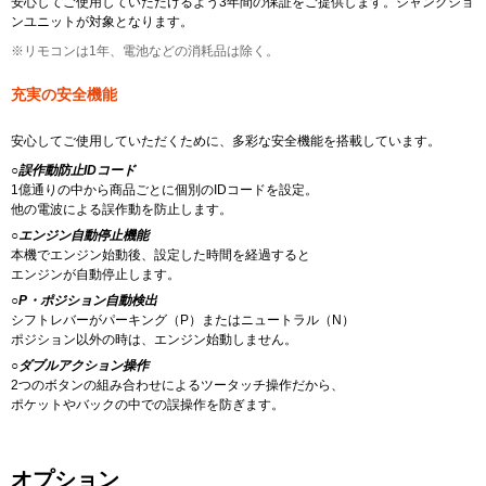
安心してご使用していただけるよう3年間の保証をご提供します。ジャンクショ
ンユニットが対象となります。
※リモコンは1年、電池などの消耗品は除く。
充実の安全機能
安心してご使用していただくために、多彩な安全機能を搭載しています。
○
誤作動防止IDコード
1億通りの中から商品ごとに個別のIDコードを設定。
他の電波による誤作動を防止します。
○
エンジン自動停止機能
本機でエンジン始動後、設定した時間を経過すると
エンジンが自動停止します。
○
P・ポジション自動検出
シフトレバーがパーキング（P）またはニュートラル（N）
ポジション以外の時は、エンジン始動しません。
○
ダブルアクション操作
2つのボタンの組み合わせによるツータッチ操作だから、
ポケットやバックの中での誤操作を防ぎます。
オプション