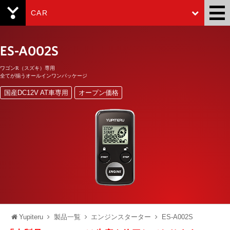
CAR
Yupiteru
ES-A002S
ワゴンR（スズキ）専用
全てが揃うオールインワンパッケージ
国産DC12V AT車専用
オープン価格
Yupiteru
製品一覧
エンジンスターター
ES-A002S