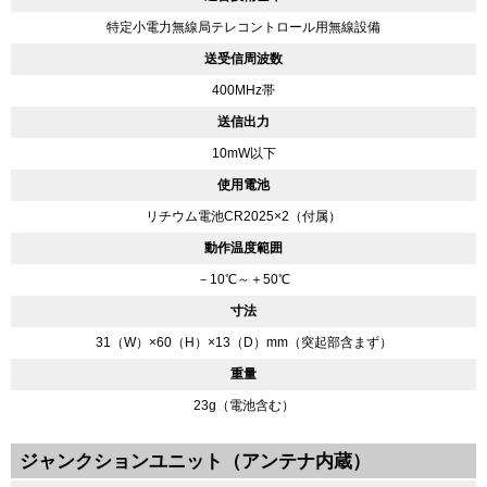
特定小電力無線局テレコントロール用無線設備
送受信周波数
400MHz帯
送信出力
10mW以下
使用電池
リチウム電池CR2025×2（付属）
動作温度範囲
－10℃～＋50℃
寸法
31（W）×60（H）×13（D）mm（突起部含まず）
重量
23g（電池含む）
ジャンクションユニット（アンテナ内蔵）