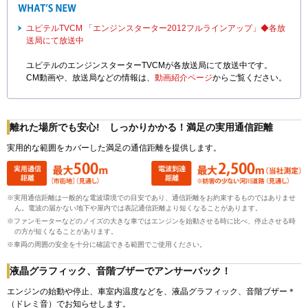
ユピテルTVCM 「エンジンスターター2012フルラインアップ」◆各放
送局にて放送中
ユピテルのエンジンスターターTVCMが各放送局にて放送中です。
CM動画や、放送局などの情報は、
動画紹介ページ
からご覧ください。
離れた場所でも安心! しっかりかかる！満足の実用通信距離
実用的な範囲をカバーした満足の通信距離を提供します。
※実用通信距離は一般的な電波環境での目安であり、通信距離をお約束するものではありませ
ん。電波の届かない地下や屋内では表記通信距離より短くなることがあります。
※ファンモーターなどのノイズの大きな車ではエンジンを始動させる時に比べ、停止させる時
の方が短くなることがあります。
※車両の周囲の安全を十分に確認できる範囲でご使用ください。
液晶グラフィック、音階ブザーでアンサーバック！
エンジンの始動や停止、車室内温度などを、液晶グラフィック、音階ブザー＊
（ドレミ音）でお知らせします。