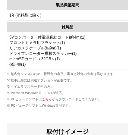
製品保証期間
1年(消耗品は除く)
付属品
5Vコンバーター付電源直結コード(約4m)(1)
フロントカメラ用ブラケット(1)
リアカメラケーブル(約9m)(1)
ドライブレコーダー搭載ステッカー(1)
microSDカード ＜32GB＞(1)
保証書(1)
*1 超広角レンズのため、視野角の水平、垂直と対角の比率は異なります。
*2 駐車記録には別途オプションが必要です。
*3 タイムラプスモード中のみ。
*4 Microsoft Windows11、10のみ対応。
※ PCビューアソフトは
こちら
からダウンロードしてください。
※ PCビューアソフトはWindows専用です。
取付けイメージ