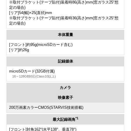
※取付ブラケット(テープ貼付)装着時86(高さ)mm(窓ガラス25°想
定の場合)
[リア]54(幅)×25(直径)mm
※取付ブラケット(テープ貼付)装着時36(高さ)mm(窓ガラス25°想
定の場合)
本体重量
[フロント]約95g(microSDカード含む)
[リア]約26g
記録媒体
microSDカード(32GB付属)
16～128GB対応(Class10以上)
カメラ
映像素子
200万画素カラーCMOS(STARVIS技術搭載)
*1
最大記録画角
[フロント]対角162°(水平138°、垂直78°)