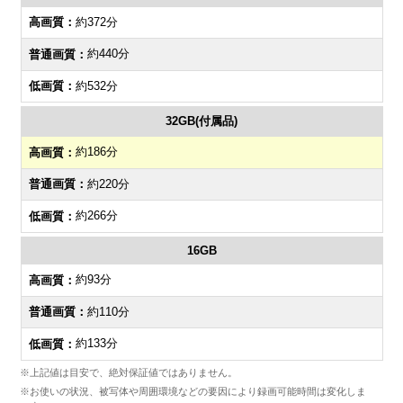
約372分
約440分
約532分
32GB(付属品)
約186分
約220分
約266分
16GB
約93分
約110分
約133分
※上記値は目安で、絶対保証値ではありません。
※お使いの状況、被写体や周囲環境などの要因により録画可能時間は変化しま