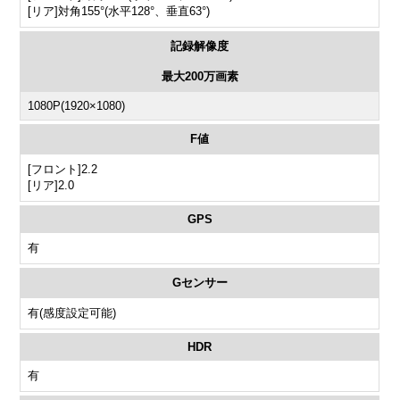
[リア]対角155°(水平128°、垂直63°)
記録解像度
最大200万画素
1080P(1920×1080)
F値
[フロント]2.2
[リア]2.0
GPS
有
Gセンサー
有(感度設定可能)
HDR
有