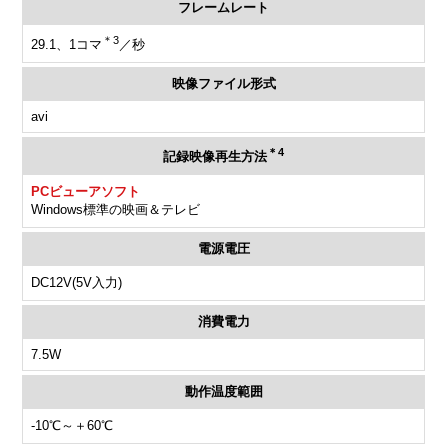
フレームレート
＊3
29.1、1コマ
／秒
映像ファイル形式
avi
＊4
記録映像再生方法
PCビューアソフト
Windows標準の映画＆テレビ
電源電圧
DC12V(5V入力)
消費電力
7.5W
動作温度範囲
-10℃～＋60℃