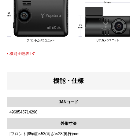
機能比較表
機能・仕様
JANコード
4968543714296
外形寸法
[フロント]65(幅)×53(高さ)×28(奥行)mm