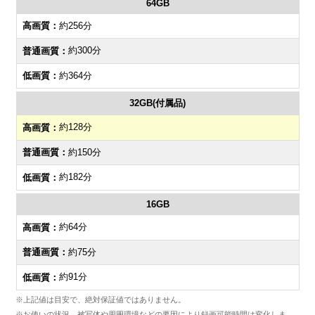
64GB
約256分
約300分
約364分
32GB(付属品)
約128分
約150分
約182分
16GB
約64分
約75分
約91分
※上記値は目安で、絶対保証値ではありません。
※お使いの状況、被写体や周囲環境などの要因により録画可能時間は変化しま