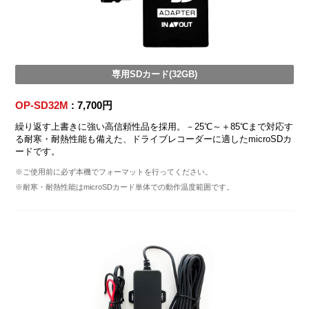
専用SDカード(32GB)
OP-SD32M
: 7,700円
繰り返す上書きに強い高信頼性品を採用。－25℃～＋85℃まで対応す
る耐寒・耐熱性能も備えた、ドライブレコーダーに適したmicroSDカ
ードです。
※ご使用前に必ず本機でフォーマットを行ってください。
※耐寒・耐熱性能はmicroSDカード単体での動作温度範囲です。