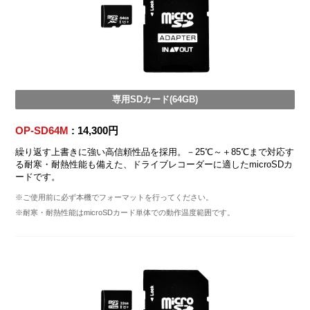
専用SDカード(64GB)
OP-SD64M
: 14,300円
繰り返す上書きに強い高信頼性品を採用。－25℃～＋85℃まで対応す
る耐寒・耐熱性能も備えた、ドライブレコーダーに適したmicroSDカ
ードです。
※ご使用前に必ず本機でフォーマットを行ってください。
※耐寒・耐熱性能はmicroSDカード単体での動作温度範囲です。