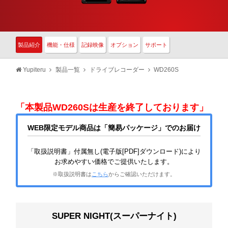
製品紹介
機能・仕様
記録映像
オプション
サポート
Yupiteru
製品一覧
ドライブレコーダー
WD260S
「本製品WD260Sは生産を終了しております」
WEB限定モデル商品は「簡易パッケージ」でのお届け
「取扱説明書」付属無し(電子版[PDF]ダウンロード)により
お求めやすい価格でご提供いたします。
※取扱説明書は
こちら
からご確認いただけます。
SUPER NIGHT(スーパーナイト)