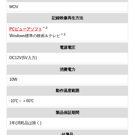
MOV
記録映像再生方法
＊3
PCビューアソフト
＊3
Windows標準の映画＆テレビ
電源電圧
DC12V(5V入力)
消費電力
10W
動作温度範囲
-10℃～＋60℃
製品保証期間
1年(消耗品は除く)
付属品