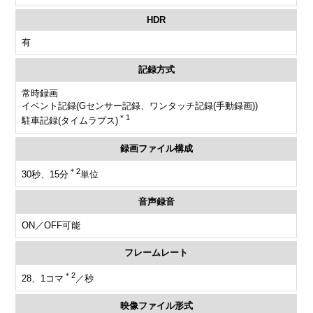
HDR
有
記録方式
常時録画
イベント記録(Gセンサー記録、ワンタッチ記録(手動録画))
＊1
駐車記録(タイムラプス)
録画ファイル構成
＊2
30秒、15分
単位
音声録音
ON／OFF可能
フレームレート
＊2
28、1コマ
／秒
映像ファイル形式