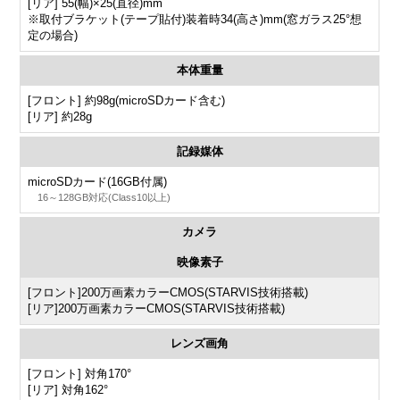
[リア] 55(幅)×25(直径)mm
※取付ブラケット(テープ貼付)装着時34(高さ)mm(窓ガラス25°想
定の場合)
本体重量
[フロント] 約98g(microSDカード含む)
[リア] 約28g
記録媒体
microSDカード(16GB付属)
16～128GB対応(Class10以上)
カメラ
映像素子
[フロント]200万画素カラーCMOS(STARVIS技術搭載)
[リア]200万画素カラーCMOS(STARVIS技術搭載)
レンズ画角
[フロント] 対角170°
[リア] 対角162°