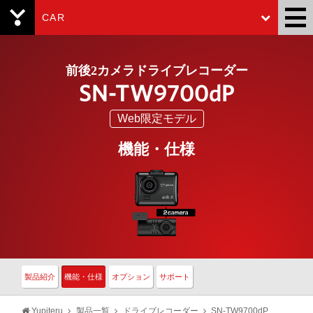
CAR
Yupiteru
前後2カメラドライブレコーダー
SN-TW9700dP
Web限定モデル
機能・仕様
製品紹介
機能・仕様
オプション
サポート
Yupiteru
製品一覧
ドライブレコーダー
SN-TW9700dP