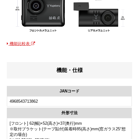
機能比較表
機能・仕様
JANコード
4968543713862
外形寸法
[フロント] 62(幅)×52(高さ)×37(奥行)mm
※取付ブラケット(テープ貼付)装着時85(高さ)mm(窓ガラス25°想
定の場合)