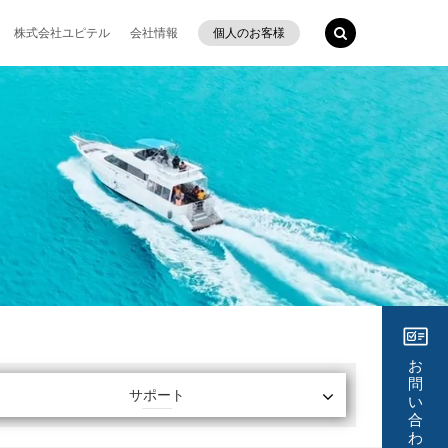
株式会社ユピテル
会社情報
個人のお客様
お
問
サポート
い
合
わ