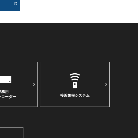
業務⽤
接近警報システム
レコーダー