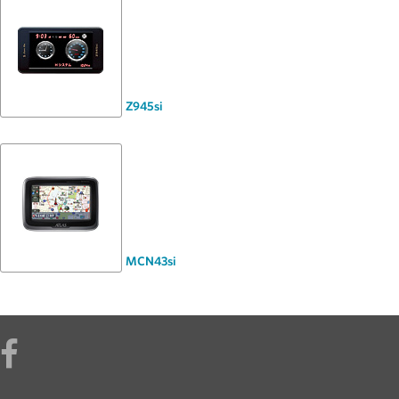
Z945si
MCN43si