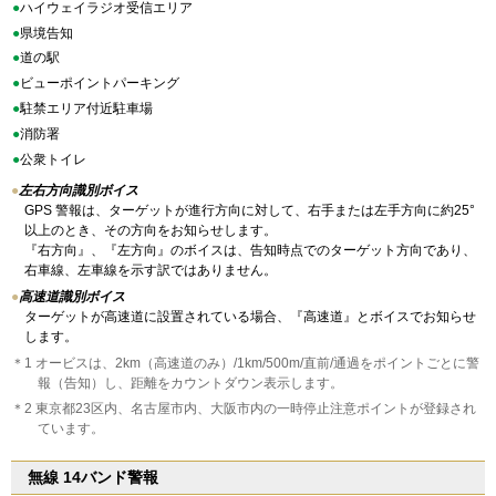
●
ハイウェイラジオ受信エリア
●
県境告知
●
道の駅
●
ビューポイントパーキング
●
駐禁エリア付近駐車場
●
消防署
●
公衆トイレ
●
左右方向識別ボイス
GPS 警報は、ターゲットが進行方向に対して、右手または左手方向に約25°
以上のとき、その方向をお知らせします。
『右方向』、『左方向』のボイスは、告知時点でのターゲット方向であり、
右車線、左車線を示す訳ではありません。
●
高速道識別ボイス
ターゲットが高速道に設置されている場合、『高速道』とボイスでお知らせ
します。
＊1 オービスは、2km（高速道のみ）/1km/500m/直前/通過をポイントごとに警
報（告知）し、距離をカウントダウン表示します。
＊2 東京都23区内、名古屋市内、大阪市内の一時停止注意ポイントが登録され
ています。
無線 14バンド警報