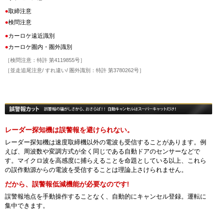
●
取締注意
●
検問注意
●
カーロケ遠近識別
●
カーロケ圏内・圏外識別
［検問注意：特許 第4119855号］
［並走追尾注意/ すれ違い/ 圏外識別：特許 第3780262号］
レーダー探知機は誤警報を避けられない。
レーダー探知機は速度取締機以外の電波も受信することがあります。例
えば、周波数や変調方式が全く同じである自動ドアのセンサーなどで
す。マイクロ波を高感度に捕らえることを命題としている以上、これら
の誤作動源からの電波を受信することは理論上さけられません。
だから、誤警報低減機能が必要なのです!
誤警報地点を手動操作することなく、自動的にキャンセル登録。運転に
集中できます。