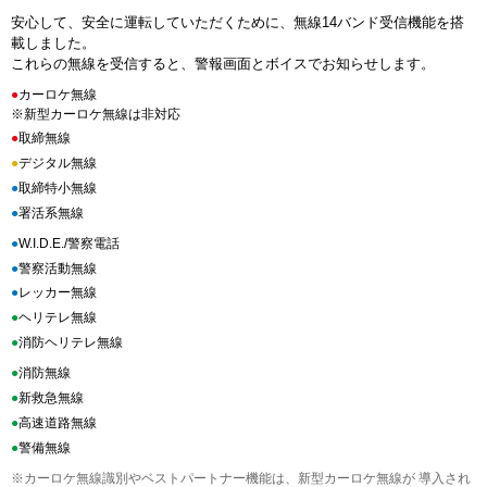
安心して、安全に運転していただくために、無線14バンド受信機能を搭
載しました。
これらの無線を受信すると、警報画面とボイスでお知らせします。
●
カーロケ無線
※新型カーロケ無線は非対応
●
取締無線
●
デジタル無線
●
取締特小無線
●
署活系無線
●
W.I.D.E./警察電話
●
警察活動無線
●
レッカー無線
●
ヘリテレ無線
●
消防ヘリテレ無線
●
消防無線
●
新救急無線
●
高速道路無線
●
警備無線
※カーロケ無線識別やベストパートナー機能は、新型カーロケ無線が 導入され