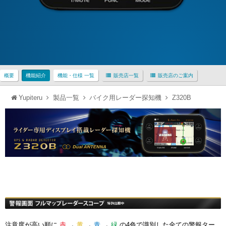
概要
機能紹介
機能・仕様 一覧
販売店一覧
販売店のご案内
Yupiteru
製品一覧
バイク用レーダー探知機
Z320B
注意度が高い順に
赤
→
黄
→
青
→
緑
の4色で識別した全ての警報ター