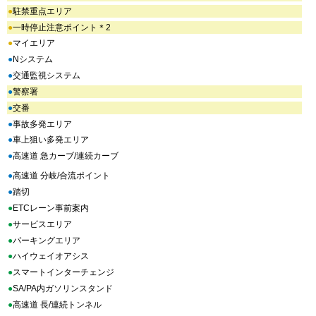
●
駐禁重点エリア
●
一時停止注意ポイント＊2
●
マイエリア
●
Nシステム
●
交通監視システム
●
警察署
●
交番
●
事故多発エリア
●
車上狙い多発エリア
●
高速道 急カーブ/連続カーブ
●
高速道 分岐/合流ポイント
●
踏切
●
ETCレーン事前案内
●
サービスエリア
●
パーキングエリア
●
ハイウェイオアシス
●
スマートインターチェンジ
●
SA/PA内ガソリンスタンド
●
高速道 長/連続トンネル