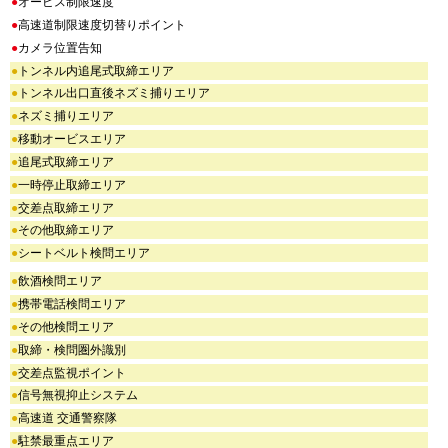
●
オービス制限速度
●
高速道制限速度切替りポイント
●
カメラ位置告知
●
トンネル内追尾式取締エリア
●
トンネル出口直後ネズミ捕りエリア
●
ネズミ捕りエリア
●
移動オービスエリア
●
追尾式取締エリア
●
一時停止取締エリア
●
交差点取締エリア
●
その他取締エリア
●
シートベルト検問エリア
●
飲酒検問エリア
●
携帯電話検問エリア
●
その他検問エリア
●
取締・検問圏外識別
●
交差点監視ポイント
●
信号無視抑止システム
●
高速道 交通警察隊
●
駐禁最重点エリア