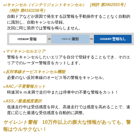
●
iキャンセル（インテリジェントキャンセル） [特許 第3902553号］
［特許 第4163158号］
自動ドアなどが原因で発生する誤警報を手動操作することなく自動的
に識別し、自動キャンセル登録。
次回に同じ箇所では警報を鳴らしません。
●
マイキャンセルエリア
警報をキャンセルしたいエリアを自分で登録することもでき、そのエ
リアでのレーダー警報音をカットします。
●
反対車線オービスキャンセル機能
必要のない反対車線のオービス等の警報をキャンセル。
●
AAC／不要警報カット
時速30ｋｍ未満で走行中または停車中の不要な警報をカット！
●
ASS／最適感度選択
低速走行中は受信感度を抑え、高速走行では感度を高めることで、速
度に応じた最適な受信感度を自動的に調整。
サイレント警報
10万件以上の膨大な情報があっても、警
報はウルサクない！