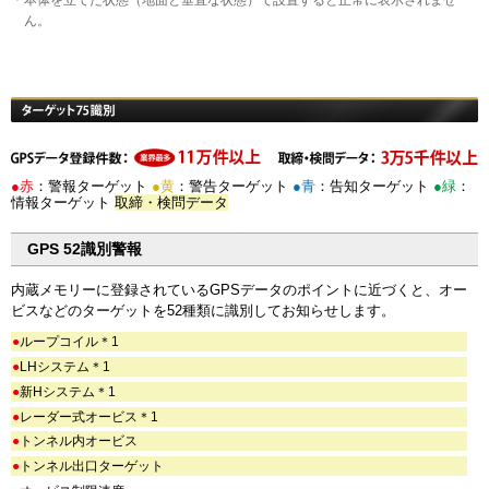
＊本体を立てた状態（地面と垂直な状態）で設置すると正常に表示されませ
ん。
●赤
：警報ターゲット
●黄
：警告ターゲット
●青
：告知ターゲット
●緑
：
情報ターゲット
取締・検問データ
GPS 52識別警報
内蔵メモリーに登録されているGPSデータのポイントに近づくと、オー
ビスなどのターゲットを52種類に識別してお知らせします。
●
ループコイル＊1
●
LHシステム＊1
●
新Hシステム＊1
●
レーダー式オービス＊1
●
トンネル内オービス
●
トンネル出口ターゲット