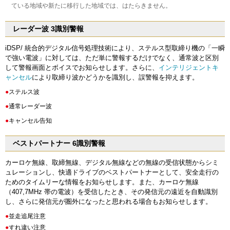
ている地域や新たに移行した地域では、はたらきません。
レーダー波 3識別警報
iDSP/ 統合的デジタル信号処理技術により、ステルス型取締り機の「一瞬
で強い電波」に対しては、ただ単に警報するだけでなく、通常波と区別
して警報画面とボイスでお知らせします。さらに、
インテリジェントキ
ャンセル
により取締り波かどうかを識別し、誤警報を抑えます。
●
ステルス波
●
通常レーダー波
●
キャンセル告知
ベストパートナー 6識別警報
カーロケ無線、取締無線、デジタル無線などの無線の受信状態からシミ
ュレーションし、快適ドライブのベストパートナーとして、安全走行の
ためのタイムリーな情報をお知らせします。また、カーロケ無線
（407,7MHz 帯の電波）を受信したとき、その発信元の遠近を自動識別
し、さらに発信元が圏外になったと思われる場合もお知らせします。
●
並走追尾注意
●
すれ違い注意