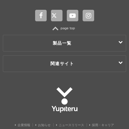
TOP
製品一覧
製品一覧
関連サイト
カー用品
ドライブレコーダー
レーザー & レーダー探知機 / レーダー探知機
My Yupiteru
Super Cat(スーパーキャット)
ユピドラ
Super Cat Zseries(スーパーキャットゼットシリーズ)
ユピテル静岡研究所
エンジンスターター
株式会社ユピテル鹿児島
カーセキュリティ
株式会社ユピテル・ピーアンドエス
Panthera(パンテーラ)
Grgo(ゴルゴ)
Yupiteru
Argus D1(アルゴスD1)
安全運転支援機器
企業情報
お知らせ
ニュースリリース
採用・キャリア
ホームロボット