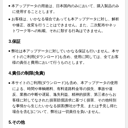
本アップデータの用途は、日本国内のみにおいて、購入製品のみ
に使用することとします。
お客様は、いかなる場合であっても本アップデータに対し、解析
や修正、改変を行うことはできません。また、二次配布やネッ
トワーク等への転載、それに類する行為はできません。
3.保証
弊社は本アップデータに対していかなる保証も行いません。本サ
イトのご利用(ダウンロード)も含め、使用に関しては、全てお客
様の責任と費用において行うものとします。
4.責任の制限(免責)
本サイトのご利用(ダウンロード)も含め、本アップデータの使用
による、時間や車輌燃料、有料道路料金等の損失、事故や違
反、業務の中断や遅延、逸失利益、精神的損害、第三者からお
客様に対してなされた損害賠償請求に基づく損害、その他特別
な事情から生じたいかなる損害(弊社が予見、または予見し得た
場合を含む)について、弊社は一切責任を負いません。
5.その他