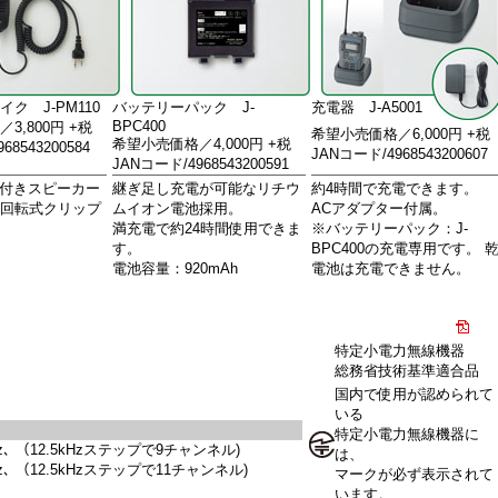
ク J-PM110
バッテリーパック J-
充電器 J-A5001
BPC400
3,800円 +税
希望小売価格／6,000円 +税
希望小売価格／4,000円 +税
68543200584
JANコード/4968543200607
JANコード/4968543200591
チ付きスピーカー
継ぎ足し充電が可能なリチウ
約4時間で充電できます。
0°回転式クリップ
ムイオン電池採用。
ACアダプター付属。
満充電で約24時間使用できま
※バッテリーパック：J-
す。
BPC400の充電専用です。 
電池容量：920mAh
電池は充電できません。
特定小電力無線機器
総務省技術基準適合品
国内で使用が認められて
いる
特定小電力無線機器に
0MHz､ （12.5kHzステップで9チャンネル)
は、
0MHz､ （12.5kHzステップで11チャンネル)
マークが必ず表示されて
います。