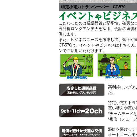
特定小電力トランシーバー CT-570
こだわったのは通話品質と堅牢性。確実な
高利得ロングアンテナを採用。会話の途切
供します。
また、ビジネスユースを考慮して、落下や
CT-570は、イベントやビジネスはもちろ
ンでご活用いただけます。
高利得ロングア
た。
特定小電力トラン
買い替えや買い
*チームモード
*複信（デュー
混信を避けるチ
オートコールモ