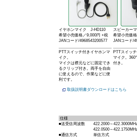
イヤホンマイク J-HD110
スピーカーマイ
希望小売価格／9,000円 +税
希望小売価格／
JANコード/4968543200577
JANコード/49
PTTスイッチ付きイヤホンマ
PTTスイッ
イク。
マイク。36
マイクは襟元などに固定でき
付き。
るクリップ付き。両手を自由
に使えるので、作業などに便
利です。
取扱説明書ダウンロードはこちら
仕様
■送受信周波数
422.2000～422.300
422.0500～422.175
■通信方式
単信方式