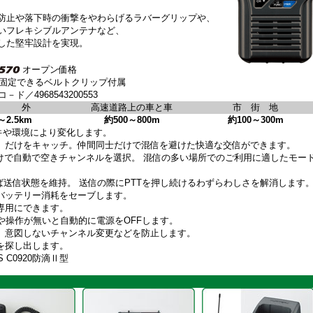
防止や落下時の衝撃をやわらげるラバーグリップや、
いフレキシブルアンテナなど、
した堅牢設計を実現。
オープン価格
固定できるベルトクリップ付属
コ－ド／4968543200553
郊 外
高速道路上の車と車
市 街 地
～2.5km
約500～800m
約100～300m
件や環境により変化します。
し）だけをキャッチ。仲間同士だけで混信を避けた快適な交信ができます。
だけで自動で空きチャンネルを選択。 混信の多い場所でのご利用に適したモー
せば送信状態を維持。 送信の際にPTTを押し続けるわずらわしさを解消します
バッテリー消耗をセーブします。
専用にできます。
信や操作が無いと自動的に電源をOFFします。
、意図しないチャンネル変更などを防止します。
を探し出します。
 C0920防滴Ⅱ型