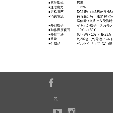
■電波型式
F3E
■送信出力
10mW
■定格電圧
DC4.5V（単3形乾電池3
■消費電流
待ち受け時：通常 約22
送信時：約51mA 受信時
■外部端子
イヤホン端子（3.5φモ
■動作温度範囲
-10℃～+50℃
■外形寸法
63（W)ｘ102（H)x2
■重量
約202ｇ（乾電池､ベル
■付属品
ベルトクリップ（1）/取