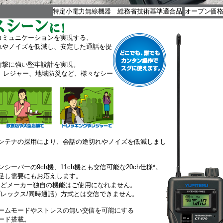
特定小電力無線機器 総務省技術基準適合品
オープン価
コミュニケーションを実現する、
れやノイズを低減し、安定した通話を提
衝撃に強い堅牢設計を実現。
ん、レジャー、地域防災など、様々なシー
ンテナの採用により、会話の途切れやノイズを低減しまし
シーバーの9ch機、11ch機とも交信可能な20ch仕様*。
足し需要にもお応えします。
などメーカー独自の機能はご使用になれません。
プレックス/同時通話）方式とは交信できません。
ームモードやストレスの無い交信を可能にする
ード搭載。