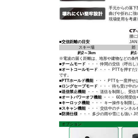
手元からの落下
曲げや折れに強
現場使用を考慮
腰に
■交信距離の目安
JAN
スキー場
約2～3km
約1
※電波の届く距離は、地形や建物などの条
■チームモード
・・・ 仲間の交信（呼出
■オートコールモード
・・・ PTTを押す
です。
■PTTホールド機能
・・・ PTTを一度押
■ロングセーブモード
・・・ 待ち受け中の
■送信禁止機能
・・・ 送信を制限し、受信
■オートパワーオフ機能
・・・ 60分間受
■キーロック機能
・・・ キー操作を制限し
■スキャン機能
・・・ 交信中のチャンネル
■防滴仕様
・・・ 多少の雨や雪にも強い JIS
オプション