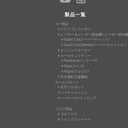
製品一覧
カー用品
ドライブレコーダー
レーザー & レーダー探知機 / レーダー探知
Super Cat(スーパーキャット)
Super Cat Zseries(スーパーキャット
エンジンスターター
カーセキュリティー
Panthera(パンテーラ)
Grgo(ゴルゴ)
Argus(アルゴス)
安全運転支援機器
ホームロボット
見守りロボット
バーチャルペット
バーチャル×フィギュア
ゴルフ用品
ゴルフナビ
スイングトレーナー