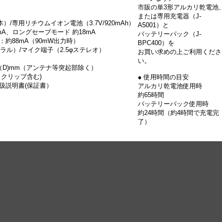
市販の単3形アルカリ乾電池
または専用充電器（J-
本）/専用リチウムイオン電池（3.7V/920mAh）
A5001）と
mA、ロングセーブモード 約18mA
バッテリーパック（J-
：約88mA（90mW出力時）
BPC400）を
ノラル）/マイク端子（2.5φステレオ）
お買い求めの上ご利用くださ
い。
9.5（D)mm（アンテナ等突起部除く）
トクリップ含む)
● 使用時間の目安
扱説明書(保証書）
アルカリ乾電池使用時
約65時間
バッテリーパック使用時
約24時間（約4時間で充電完
了）