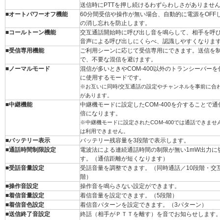
送信時にPTTを押し続けるわずらわしさがありませ
■オートパワーオフ機能
60分間受信や操作が無い場合、自動的に電源をOFF
の消し忘れを防止します。
■コールトーン機能
交互通話開始時に呼び出し音を鳴らして、相手を呼
音声による呼び出しにくらべ、認識しやすくなりま
■受信専用機能
ご利用シーンに応じて受信専用にできます。送信を
で、不要な混信を避けます。
■ノーマルモード
混信が多いときやCOM-400以外のトランシーバー
に使用するモードです。
※お互いに同時/交互通話の設定やチャンネルを事前に合
があります。
■中継機能
中継機モードに設定したCOM-400を介することで通
倍になります。
※中継機モードに設定されたCOM-400では通話できませ
は利用できません。
■バッテリー表示
バッテリー残容量を3段階で表示します。
■通話時間制限設定
電波法による連続通話時間の制限が無い1mW出力に
す。（通信距離が短くなります）
■受話音量設定
受話音量を調整できます。（同時通話／10段階・交互
階）
■操作音設定
操作音を鳴らさない設定ができます。
■着信音量設定
着信音量を設定できます。（5段階）
■着信音色設定
着信音パターンを設定できます。（3パターン）
■送信終了音設定
終話（相手がＰＴＴを離す）を音でお知らせします