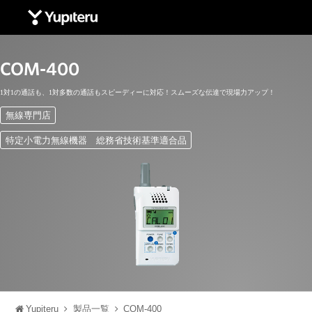
Yupiteru
COM-400
1対1の通話も、1対多数の通話もスピーディーに対応！スムーズな伝達で現場力アップ！
無線専門店
特定小電力無線機器 総務省技術基準適合品
Yupiteru
製品一覧
COM-400