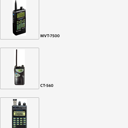
MVT-7500
CT-560