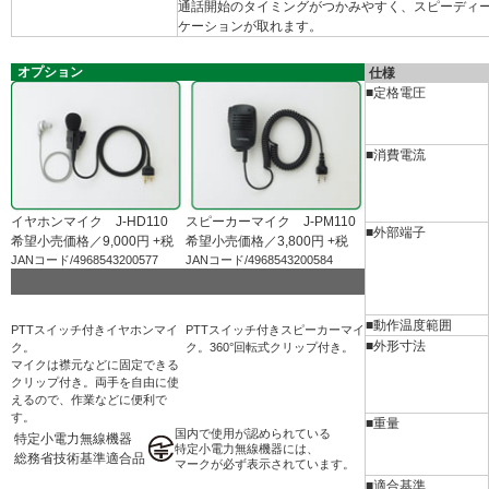
通話開始のタイミングがつかみやすく、スピーディ
ケーションが取れます。
オプション
仕様
■定格電圧
■消費電流
イヤホンマイク J-HD110
スピーカーマイク J-PM110
■外部端子
希望小売価格／9,000円 +税
希望小売価格／3,800円 +税
JANコード/4968543200577
JANコード/4968543200584
■動作温度範囲
PTTスイッチ付きイヤホンマイ
PTTスイッチ付きスピーカーマイ
■外形寸法
ク。
ク。360°回転式クリップ付き。
マイクは襟元などに固定できる
クリップ付き。両手を自由に使
えるので、作業などに便利で
す。
■重量
国内で使用が認められている
特定小電力無線機器
特定小電力無線機器には、
総務省技術基準適合品
マークが必ず表示されています。
■適合基準