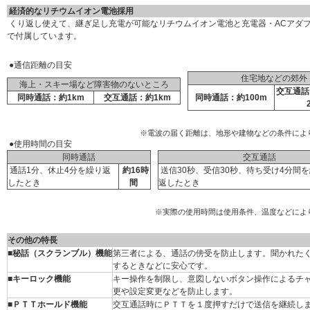
経済的なリチウムイオン電池採用
くり返し使えて、継ぎ足し充電が可能なリチウムイオン電池と充電器・ACアダ
で付属しています。
●通信距離の目安
住宅地などの郊外
海上・スキー場など障害物のないところ
交互通話
同時通話：約1km
交互通話：約1km
同時通話：約100m
※電波の届く距離は、地形や建物などの条件によ
●使用時間の目安
同時通話
交互通話
通話1分、休止4分を繰り返
約16時
送信30秒、受信30秒、待ち受け4分間
したとき
間
返したとき
※実際の使用時間は使用条件、温度などによ
その他の特長
■秘話（スクランブル）機能
第三者による、通話の傍受を防止します。聞かれた
するときなどに安心です。
■キーロック機能
キー操作を制限し、意図しないボタン操作によるチ
更や設定変更などを防止します。
■ＰＴＴホールド機能
交互通話時にＰＴＴを１度押すだけで送信を継続し