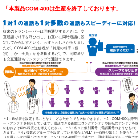
「本製品COM-400は生産を終了しております」
従来のトランシーバーは同時通話するときに、交
互通話で相手を呼び出し、お互いに同時通話に設
定してから話すという、わずらわしさがありまし
たが、COM-400は送信者が「特定の相手（個
別）」か「全員」かを選択するだけで、同時通話
も交互通話もワンステップで通話できます。
＊1：送信者を設定することなく、どなたからでも送信できます。＊2：COM-400は携
ートアンテナを採用しています。通話できる距離はロングアンテナや回転式アンテナを
のおおよそ60％程度とお考えください。 ＊3：各々に個別番号（電話番号のようなもの
きます。 ＊4：複数のグループを設定している場合は“ALL”（一斉呼び出し）を使うと、
（全員）への指示ができます。＊5：COM-400同士以外では、同時通話やグループ内で