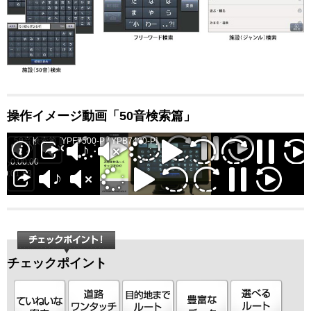
p
操作イメージ動画「50音検索篇」
s
50音検索篇 [YPF7500-P / YPB7400-P]
l
0:00:00
s
0:01:53
チェックポイント