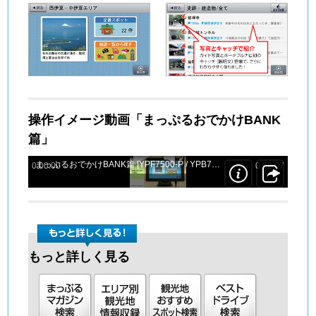
操作イメージ動画「まっぷるおでかけBANK
篇」
play
sound
まっぷるおでかけBANK篇 [YPF7500-P / YPB7400-P]
links
share
0:00:00
0:02:07
もっと詳しく見る