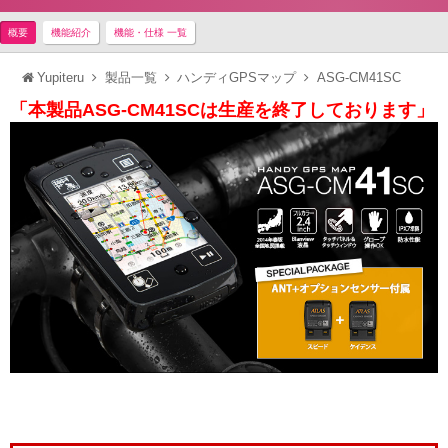
概要
機能紹介
機能・仕様 一覧
Yupiteru
製品一覧
ハンディGPSマップ
ASG-CM41SC
「本製品ASG-CM41SCは生産を終了しております」