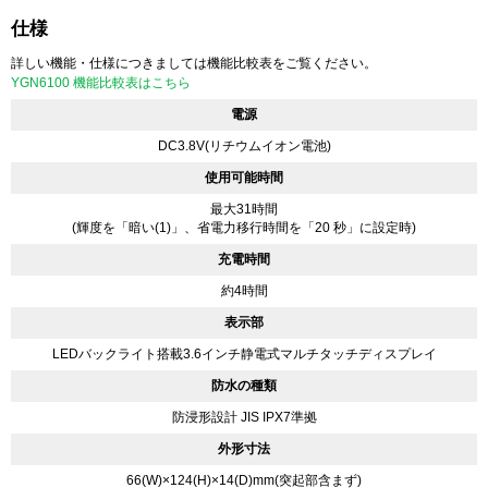
仕様
詳しい機能・仕様につきましては機能比較表をご覧ください。
YGN6100 機能比較表はこちら
電源
DC3.8V(リチウムイオン電池)
使用可能時間
最大31時間
(輝度を「暗い(1)」、省電力移行時間を「20 秒」に設定時)
充電時間
約4時間
表示部
LEDバックライト搭載3.6インチ静電式マルチタッチディスプレイ
防水の種類
防浸形設計 JIS IPX7準拠
外形寸法
66(W)×124(H)×14(D)mm(突起部含まず)