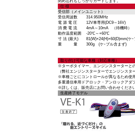
閉め忘れもしっかりガードします。
仕 様
受信部（メインユニット）
受信周波数
314.950MHz
電 源 電 圧
12V車専用(DC9～16V)
消 費 電 流
4mA～10mA
（待機時）
動作温度範囲
-20℃～+60℃
寸 法 (最大)
81(W)×24(H)×60(D)mm
(ケ
重 量
300g (ケｰブル含まず)
取り付け可能な車種（対応車種）
※ターボタイマー、エンジンスターターと
（弊社エンジンスターターでエンジンスタ
※車種ごとにコントロールが異なるため使
多重通信車用ドアロック・アンロックアダ
※詳しくは、販売店にお問い合わせくださ
生産終了モデル