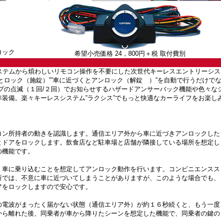
ロック
希望小売価格 24，800円＋税
取付費別
ステムから煩わしいリモコン操作を不要にした次世代キーレスエントリーシス
とロック（施錠）””車に近づくとアンロック（解錠 ）”を自動で行うだけで
プの点滅（１回/２回）でお知らせするハザードアンサーバック機能や色々な
装備。楽々キーレスシステム”ラクシス”でもっと快適なカーライフをお楽し
コン所持者の動きを認識します。通信エリア外から車に近づきアンロックした
とドアをロックします。飲食店など駐車場と店舗が隣接している場所を想定し
の機能です。
、車に乗り込むことを想定してアンロック動作を行います。コンビニエンスス
所では、不意に車に近づいてしまうことがありますが、このような場合でも、
アをロックしますので安心です。
の電波がまったく届かない状態（通信エリア外）が約１６秒続くと、もう一度
から離れた後、同乗者が車から降りたシーンを想定した機能で、同乗者の鍵の