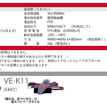
送信部（リモコン）
送信周波数
314.950MHz
適合技術基準
微弱無線機
FD2
電波型式
送信出力
500μV/m以下 （3m地点にて)
ｰブル含まず)
使 用 電 池
ﾘﾁｳﾑ電池 (CR2025×2)
動作温度範囲
-10℃～+50℃
寸 法
44(W)×44(H)×14.8(D)mm
（突起部除く）
重 量
20g (電池含む)
の併用はできません。
ーター接続線の端子があるものと併用できます ）
用できない場合があります。また、別売のドアロックリレーアダプターや
プターが必要になる場合があります。
い。