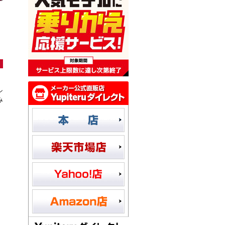
な
シ
み