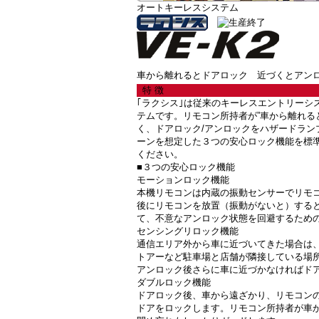
オートキーレスシステム
車から離れるとドアロック 近づくとアン
特 徴
｢ラクシス｣は従来のキーレスエントリーシ
テムです。リモコン所持者が”車から離れる
く、ドアロック/アンロックをハザードラン
ーンを想定した３つの安心ロック機能を標準
ください。
■３つの安心ロック機能
モーションロック機能
本機リモコンは内蔵の振動センサーでリモ
後にリモコンを放置（振動がないと）する
て、不意なアンロック状態を回避するため
センシングリロック機能
通信エリア外から車に近づいてきた場合は
トアーなど駐車場と店舗が隣接している場
アンロック後さらに車に近づかなければド
ダブルロック機能
ドアロック後、車から遠ざかり、リモコン
ドアをロックします。リモコン所持者が車