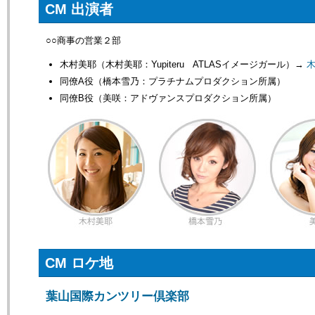
CM 出演者
○○商事の営業２部
木村美耶（木村美耶：Yupiteru ATLASイメージガール）→
同僚A役（橋本雪乃：プラチナムプロダクション所属）
同僚B役（美咲：アドヴァンスプロダクション所属）
CM ロケ地
葉山国際カンツリー倶楽部