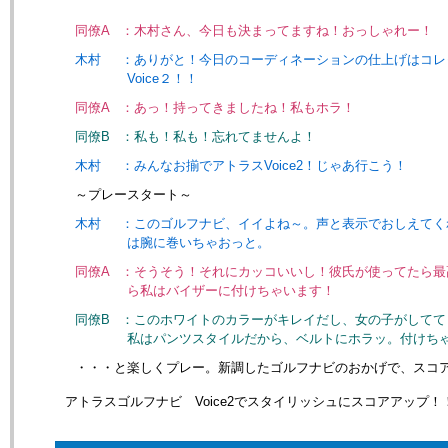
同僚A
：木村さん、今日も決まってますね！おっしゃれー！
木村
：ありがと！今日のコーディネーションの仕上げはコレ
Voice２！！
同僚A
：あっ！持ってきましたね！私もホラ！
同僚B
：私も！私も！忘れてませんよ！
木村
：みんなお揃でアトラスVoice2！じゃあ行こう！
～プレースタート～
木村
：このゴルフナビ、イイよね～。声と表示でおしえてく
は腕に巻いちゃおっと。
同僚A
：そうそう！それにカッコいいし！彼氏が使ってたら最
ら私はバイザーに付けちゃいます！
同僚B
：このホワイトのカラーがキレイだし、女の子がしてて
私はパンツスタイルだから、ベルトにホラッ。付けち
・・・と楽しくプレー。新調したゴルフナビのおかげで、スコ
アトラスゴルフナビ Voice2でスタイリッシュにスコアアップ！