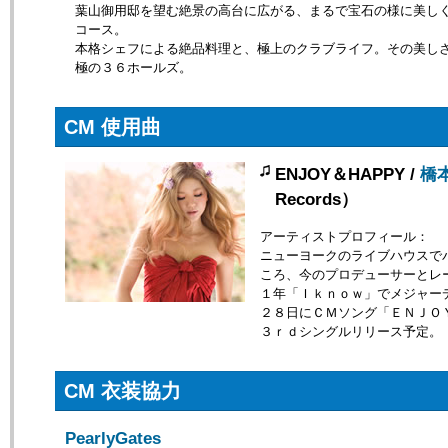
葉山御用邸を望む絶景の高台に広がる、まるで宝石の様に美し
コース。
本格シェフによる絶品料理と、極上のクラブライフ。その美し
極の３６ホールズ。
CM 使用曲
ENJOY＆HAPPY /
橋
Records）
アーティストプロフィール：
ニューヨークのライブハウスで
ころ、今のプロデューサーとレ
１年「Ｉｋｎｏｗ」でメジャー
２８日にＣＭソング「ＥＮＪＯ
３ｒｄシングルリリース予定。
CM 衣装協力
PearlyGates