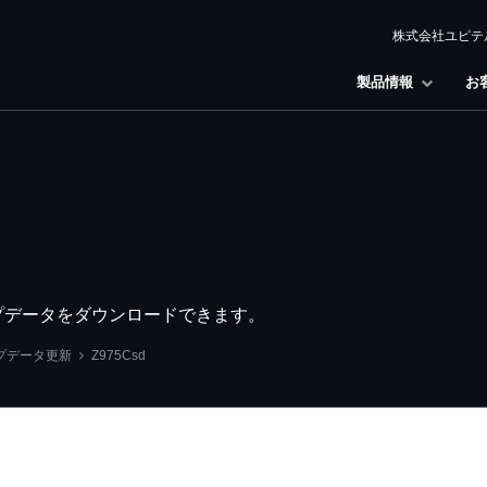
株式会社ユピテ
製品情報
お
ップデータをダウンロードできます。
プデータ更新
Z975Csd