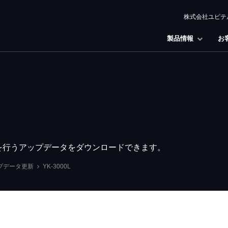
株式会社ユピテ
製品情報
お
改良を行うアップデータをダウンロードできます。
プデータ更新
YK-3000L