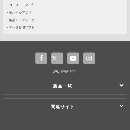
コースデータ
モバイルアプリ
製品アップデータ
データ管理ソフト
TOP
製品一覧
製品一覧
関連サイト
カー用品
ドライブレコーダー
レーザー & レーダー探知機 / レーダー探知機
My Yupiteru
Super Cat(スーパーキャット)
ユピドラ