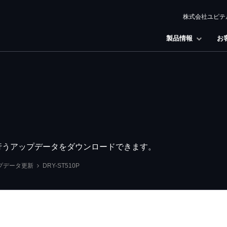
株式会社ユピテ
製品情報
お
良を行うアップデータをダウンロードできます。
プデータ更新
DRY-ST510P