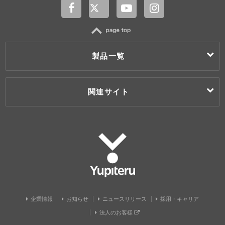
TOP
製品一覧
製品一覧
関連サイト
カー用品
ドライブレコーダー
レーザー & レーダー探知機 / レーダー探知機
My Yupiteru
Super Cat(スーパーキャット)
ユピドラ
Super Cat Zseries(スーパーキャットゼットシリーズ)
ユピテル静岡研究所
エンジンスターター
株式会社ユピテル鹿児島
カーセキュリティ
株式会社ユピテル・ピーアンドエス
Panthera(パンテーラ)
Grgo(ゴルゴ)
Yupiteru
Argus D1(アルゴスD1)
安全運転支援機器
企業情報
お知らせ
ニュースリリース
採用・キャリア
ホームロボット
法人のお客様
見守りロボット