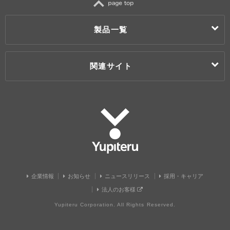
TOP
製品一覧
製品一覧
関連サイト
カー用品
ドライブレコーダー
レーザー & レーダー探知機 / レーダー探知機
My Yupiteru
Super Cat(スーパーキャット)
ユピドラ
Super Cat Zseries(スーパーキャットゼットシリーズ)
ユピテル静岡研究所
エンジンスターター
株式会社ユピテル鹿児島
カーセキュリティ
株式会社ユピテル・ピーアンドエス
Panthera(パンテーラ)
Grgo(ゴルゴ)
Yupiteru
Argus D1(アルゴスD1)
安全運転支援機器
企業情報
お知らせ
ニュースリリース
採用・キャリア
ホームロボット
法人のお客様
見守りロボット
バーチャルペット
Yupiteru Corporation. All Rights Reserved.
バーチャル×フィギュア
ゴルフ・スポーツ用品