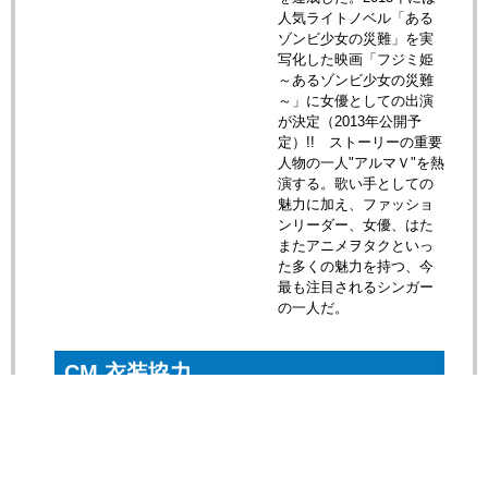
人気ライトノベル「ある
ゾンビ少女の災難」を実
写化した映画「フジミ姫
～あるゾンビ少女の災難
～」に女優としての出演
が決定（2013年公開予
定）!! ストーリーの重要
人物の一人"アルマＶ"を熱
演する。歌い手としての
魅力に加え、ファッショ
ンリーダー、女優、はた
またアニメヲタクといっ
た多くの魅力を持つ、今
最も注目されるシンガー
の一人だ。
CM 衣装協力
PearlyGates
アパレルメーカー サンエー・インターナショナルのゴル
フウェアブランド