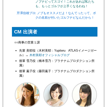
ノブナビってスゴイ！これがあれば私たち
も、もっとゴルフが上手くなるわね！
芹澤信雄プロ
：ノブもオススメだよ！なんてったって、ボ
クの名前が付いたゴルフナビなんだから！
CM 出演者
○○商事の営業１課
先輩 美耶役（木村美耶：Yupiteru ATLASイメージガー
ル）→
木村美耶オフィシャルブログ
後輩 雪乃役（橋本雪乃：プラチナムプロダクション所
属）
後輩 薫子役（藤田薫子：プラチナムプロダクション所
属）