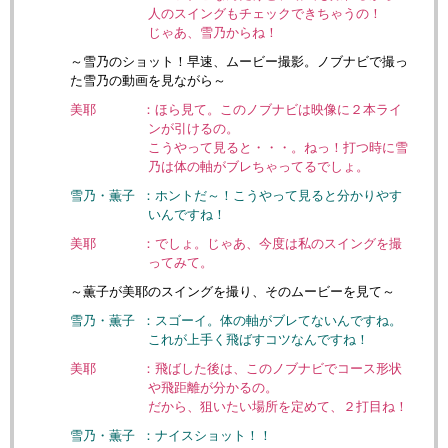
人のスイングもチェックできちゃうの！
じゃあ、雪乃からね！
～雪乃のショット！早速、ムービー撮影。ノブナビで撮っ
た雪乃の動画を見ながら～
美耶
：ほら見て。このノブナビは映像に２本ライ
ンが引けるの。
こうやって見ると・・・。ねっ！打つ時に雪
乃は体の軸がブレちゃってるでしょ。
雪乃・薫子
：ホントだ～！こうやって見ると分かりやす
いんですね！
美耶
：でしょ。じゃあ、今度は私のスイングを撮
ってみて。
～薫子が美耶のスイングを撮り、そのムービーを見て～
雪乃・薫子
：スゴーイ。体の軸がブレてないんですね。
これが上手く飛ばすコツなんですね！
美耶
：飛ばした後は、このノブナビでコース形状
や飛距離が分かるの。
だから、狙いたい場所を定めて、２打目ね！
雪乃・薫子
：ナイスショット！！