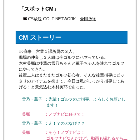
「スポットCM」
CS放送 GOLF NETWORK 全国放送
CM ストーリー
○○商事 営業１課所属の３人、
職場の仲良し３人組は今ゴルフにハマっている。
木村美耶は後輩の雪乃ちゃんと薫子ちゃんを連れてゴルフ
にやってきた。
後輩二人はまだまだゴルフ初心者。そんな後輩指導にピッ
タリのアイテムを携えて、今日は私がしっかり指導してあ
げる！と意気込む木村美耶であった。
雪乃・薫子
：先輩！ゴルフのご指導、よろしくお願いし
ます！
美耶
：ノブナビに任せて！
雪乃・薫子
：え！？のぶなび？？
美耶
：そう！ノブナビよ！
ゴルフナビなんだけど、動画も撮れるから二