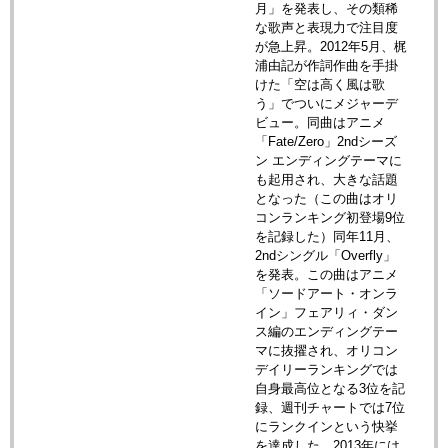
月」を発表し、その類稀
な歌声と表現力で注目度
が急上昇。2012年5月、梶
浦由記が作詞作曲を手掛
けた「空は高く風は歌
う」でついにメジャーデ
ビュー。同曲はアニメ
「Fate/Zero」2ndシーズ
ン エンディングテーマに
も起用され、大きな話題
となった（この曲はオリ
コンランキング初登場9位
を記録した）同年11月、
2ndシングル「Overfly」
を発表。この曲はアニメ
「ソードアート・オンラ
イン」フェアリィ・ダン
ス編のエンディングテー
マに抜擢され、オリコン
デイリーランキングでは
自身最高位となる3位を記
録、週刊チャートでは7位
にランクインという快挙
を達成した。2013年には