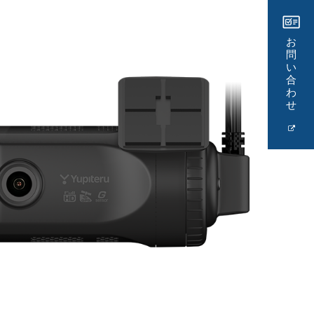
お
問
い
合
わ
せ