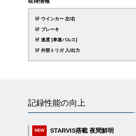
取得情報
ウインカー 左/右
ブレーキ
速度 [車速パルス]
外部トリガ 入/出力
記録性能の向上
STARVIS搭載 夜間鮮明
NEW