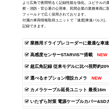
より広角で夜間明るく記録性能を強化。ユピテルの
察・消防・官公署の公用車、民間企業の業務車両に
フィールドで広く採用されております。
付属の車両情報取得ユニットで「速度[車速パルス]
記録できます。
業務用ドライブレコーダーに最適な車速
高感度センサーSTARVIS™搭載
NEW
超広角記録 従来モデルに比べ視野約20%
選べるオプション増設カメラ
NEW
カメラケーブル延長ユニット 最長16m
いたずら対策 電源ケーブルカバー&SD