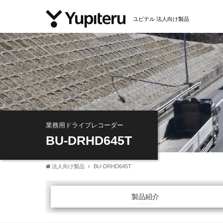
ユピテル 法人向け製品
業務用ドライブレコーダー
BU-DRHD645T
法人向け製品
BU-DRHD645T
製品紹介