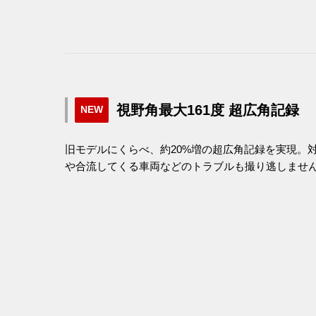
視野角最大161度 超広角記録
NEW
旧モデルにくらべ、約20%増の超広角記録を実現。対
や合流してくる車両などのトラブルも撮り逃しませ