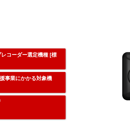
レコーダー選定機種 [標
援事業にかかる対象機
※